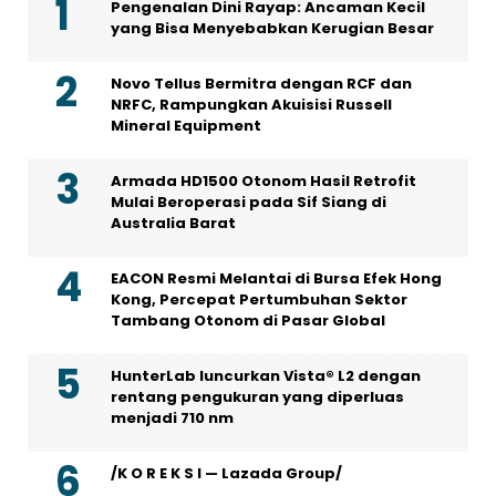
Pengenalan Dini Rayap: Ancaman Kecil
yang Bisa Menyebabkan Kerugian Besar
Novo Tellus Bermitra dengan RCF dan
NRFC, Rampungkan Akuisisi Russell
Mineral Equipment
Armada HD1500 Otonom Hasil Retrofit
Mulai Beroperasi pada Sif Siang di
Australia Barat
EACON Resmi Melantai di Bursa Efek Hong
Kong, Percepat Pertumbuhan Sektor
Tambang Otonom di Pasar Global
HunterLab luncurkan Vista® L2 dengan
rentang pengukuran yang diperluas
menjadi 710 nm
/K O R E K S I — Lazada Group/