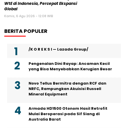
WtE di Indonesia, Percepat Ekspansi
Global
Kamis, 6 Agu 2026 - 12:08 WIB
BERITA POPULER
/K O R E K S I — Lazada Group/
Pengenalan Dini Rayap: Ancaman Kecil
yang Bisa Menyebabkan Kerugian Besar
Novo Tellus Bermitra dengan RCF dan
NRFC, Rampungkan Akuisisi Russell
Mineral Equipment
Armada HD1500 Otonom Hasil Retrofit
Mulai Beroperasi pada Sif Siang di
Australia Barat