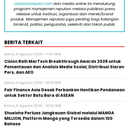
Jasasiaranpers.com
dan media online ini mendukung
program manajemen reputasi melalui publikasi press
release untuk institusi, organisasi dan merek/brand
produk. Manajemen reputasi juga penting bagi kalangan
birokrat, politisi, pengusaha, selebriti dan tokoh publik.
BERITA TERKAIT
Kamis, 6 Agustus 2026 - 17:00 WIB
Cision Raih MarTech Breakthrough Awards 2026 untuk
Pemantauan dan Analisis Media Sosial, Distribusi Siaran
Pers, dan AEO
Kamis, 6 Agustus 2026 - 13:02 WIB
Fair Finance Asia Desak Perbankan Hentikan Pendanaan
untuk Sektor Batu Bara di ASEAN
Kamis, 6 Agustus 2026 - 13:00 WIB
Shueisha Perluas Jangkauan Global melalui MANGA
MILLION, Platform Manga yang Tersedia dalam 100
Bahasa