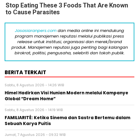
Stop Eating These 3 Foods That Are Known
to Cause Parasites
Jasasiaranpers.com
dan media online ini mendukung
program manajemen reputasi melalui publikasi press
release untuk institusi, organisasi dan merek/brand
produk. Manajemen reputasi juga penting bagi kalangan
birokrat, politisi, pengusaha, selebriti dan tokoh publik.
BERITA TERKAIT
Sabtu, 8 Agustus 2026 - 14:26 WIB
Himel Hadirkan Visi Hunian Modern melalui Kampanye
Global “Dream Home”
Sabtu, 8 Agustus 2026 - 14:19 WIB
FAMILIARITÉ: Ketika Sinema dan Sastra Bertemu dalam
Sebuah Karya Puitis
Jumat, 7 Agustus 2026 - 09:32 WIB