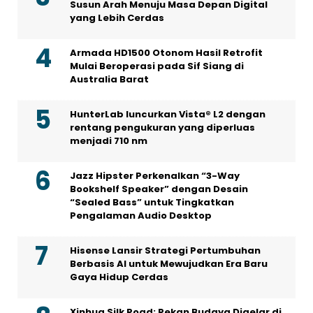
Susun Arah Menuju Masa Depan Digital
yang Lebih Cerdas
Armada HD1500 Otonom Hasil Retrofit
Mulai Beroperasi pada Sif Siang di
Australia Barat
HunterLab luncurkan Vista® L2 dengan
rentang pengukuran yang diperluas
menjadi 710 nm
Jazz Hipster Perkenalkan “3-Way
Bookshelf Speaker” dengan Desain
“Sealed Bass” untuk Tingkatkan
Pengalaman Audio Desktop
Hisense Lansir Strategi Pertumbuhan
Berbasis AI untuk Mewujudkan Era Baru
Gaya Hidup Cerdas
Xinhua Silk Road: Pekan Budaya Digelar di