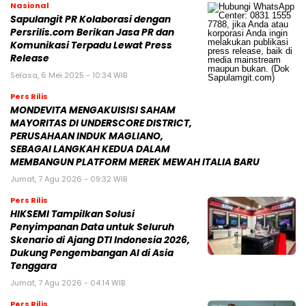
Nasional
Sapulangit PR Kolaborasi dengan
Persrilis.com Berikan Jasa PR dan
Komunikasi Terpadu Lewat Press
Release
Selasa, 6 Mei 2025 - 10:34 WIB
Pers Rilis
MONDEVITA MENGAKUISISI SAHAM
MAYORITAS DI UNDERSCORE DISTRICT,
PERUSAHAAN INDUK MAGLIANO,
SEBAGAI LANGKAH KEDUA DALAM
MEMBANGUN PLATFORM MEREK MEWAH ITALIA BARU
Jumat, 7 Agu 2026 - 09:32 WIB
Pers Rilis
HIKSEMI Tampilkan Solusi
Penyimpanan Data untuk Seluruh
Skenario di Ajang DTI Indonesia 2026,
Dukung Pengembangan AI di Asia
Tenggara
Jumat, 7 Agu 2026 - 04:14 WIB
Pers Rilis