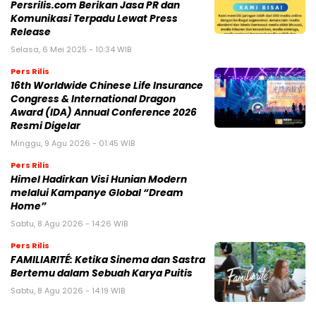
Persrilis.com Berikan Jasa PR dan
Komunikasi Terpadu Lewat Press
Release
Selasa, 6 Mei 2025 - 10:34 WIB
Pers Rilis
16th Worldwide Chinese Life Insurance
Congress & International Dragon
Award (IDA) Annual Conference 2026
Resmi Digelar
Minggu, 9 Agu 2026 - 01:45 WIB
Pers Rilis
Himel Hadirkan Visi Hunian Modern
melalui Kampanye Global “Dream
Home”
Sabtu, 8 Agu 2026 - 14:26 WIB
Pers Rilis
FAMILIARITÉ: Ketika Sinema dan Sastra
Bertemu dalam Sebuah Karya Puitis
Sabtu, 8 Agu 2026 - 14:19 WIB