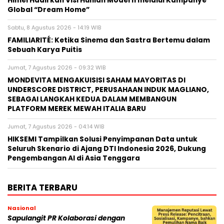
Himel Hadirkan Visi Hunian Modern melalui Kampanye
Global “Dream Home”
Sabtu, 8 Agustus 2026 - 14:19 WIB
FAMILIARITÉ: Ketika Sinema dan Sastra Bertemu dalam
Sebuah Karya Puitis
Jumat, 7 Agustus 2026 - 09:32 WIB
MONDEVITA MENGAKUISISI SAHAM MAYORITAS DI
UNDERSCORE DISTRICT, PERUSAHAAN INDUK MAGLIANO,
SEBAGAI LANGKAH KEDUA DALAM MEMBANGUN
PLATFORM MEREK MEWAH ITALIA BARU
Jumat, 7 Agustus 2026 - 04:14 WIB
HIKSEMI Tampilkan Solusi Penyimpanan Data untuk
Seluruh Skenario di Ajang DTI Indonesia 2026, Dukung
Pengembangan AI di Asia Tenggara
BERITA TERBARU
Nasional
Sapulangit PR Kolaborasi dengan