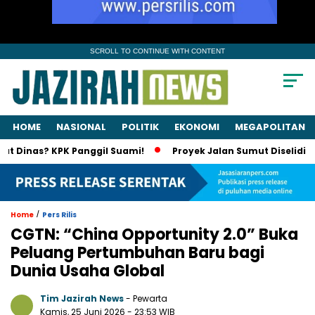
SCROLL TO CONTINUE WITH CONTENT
HOME
NASIONAL
POLITIK
EKONOMI
MEGAPOLITAN
as? KPK Panggil Suami!
Proyek Jalan Sumut Diselidiki KPK,
/
Home
Pers Rilis
CGTN: “China Opportunity 2.0” Buka
Peluang Pertumbuhan Baru bagi
Dunia Usaha Global
Tim Jazirah News
- Pewarta
Kamis, 25 Juni 2026
- 23:53 WIB