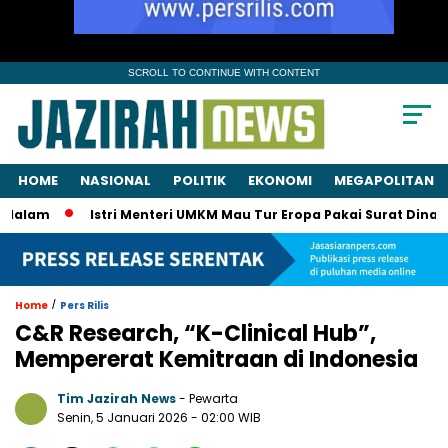
SCROLL TO CONTINUE WITH CONTENT
HOME
NASIONAL
POLITIK
EKONOMI
MEGAPOLITAN
m
Istri Menteri UMKM Mau Tur Eropa Pakai Surat Dinas? KPK P
/
Home
Pers Rilis
C&R Research, “K-Clinical Hub”,
Mempererat Kemitraan di Indonesia
Tim Jazirah News
- Pewarta
Senin, 5 Januari 2026
- 02:00 WIB