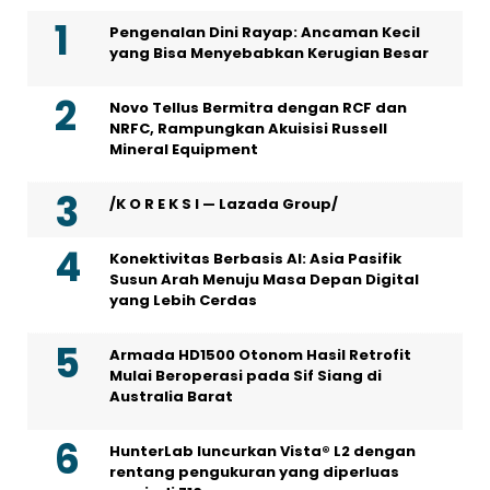
Pengenalan Dini Rayap: Ancaman Kecil
yang Bisa Menyebabkan Kerugian Besar
Novo Tellus Bermitra dengan RCF dan
NRFC, Rampungkan Akuisisi Russell
Mineral Equipment
/K O R E K S I — Lazada Group/
Konektivitas Berbasis AI: Asia Pasifik
Susun Arah Menuju Masa Depan Digital
yang Lebih Cerdas
Armada HD1500 Otonom Hasil Retrofit
Mulai Beroperasi pada Sif Siang di
Australia Barat
HunterLab luncurkan Vista® L2 dengan
rentang pengukuran yang diperluas