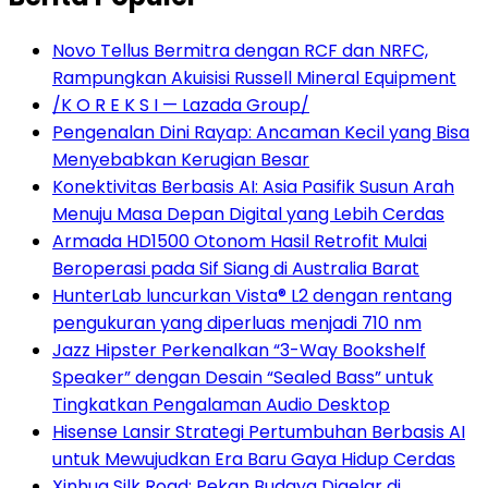
Novo Tellus Bermitra dengan RCF dan NRFC,
Rampungkan Akuisisi Russell Mineral Equipment
/K O R E K S I — Lazada Group/
Pengenalan Dini Rayap: Ancaman Kecil yang Bisa
Menyebabkan Kerugian Besar
Konektivitas Berbasis AI: Asia Pasifik Susun Arah
Menuju Masa Depan Digital yang Lebih Cerdas
Armada HD1500 Otonom Hasil Retrofit Mulai
Beroperasi pada Sif Siang di Australia Barat
HunterLab luncurkan Vista® L2 dengan rentang
pengukuran yang diperluas menjadi 710 nm
Jazz Hipster Perkenalkan “3-Way Bookshelf
Speaker” dengan Desain “Sealed Bass” untuk
Tingkatkan Pengalaman Audio Desktop
Hisense Lansir Strategi Pertumbuhan Berbasis AI
untuk Mewujudkan Era Baru Gaya Hidup Cerdas
Xinhua Silk Road: Pekan Budaya Digelar di