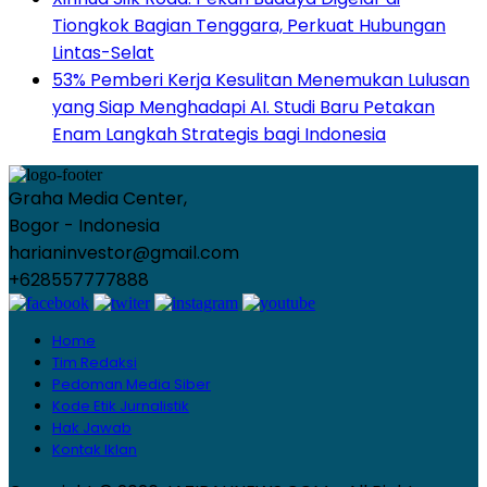
Tiongkok Bagian Tenggara, Perkuat Hubungan
Lintas-Selat
53% Pemberi Kerja Kesulitan Menemukan Lulusan
yang Siap Menghadapi AI. Studi Baru Petakan
Enam Langkah Strategis bagi Indonesia
Graha Media Center,
Bogor - Indonesia
harianinvestor@gmail.com
+628557777888
Home
Tim Redaksi
Pedoman Media Siber
Kode Etik Jurnalistik
Hak Jawab
Kontak Iklan