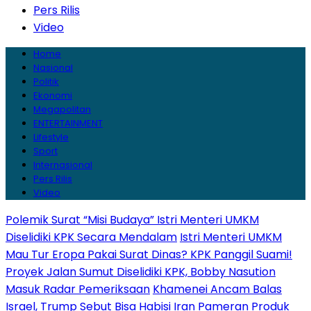
Pers Rilis
Video
Home
Nasional
Politik
Ekonomi
Megapolitan
ENTERTAINMENT
Lifestyle
Sport
Internasional
Pers Rilis
Video
Polemik Surat “Misi Budaya” Istri Menteri UMKM
Diselidiki KPK Secara Mendalam
Istri Menteri UMKM
Mau Tur Eropa Pakai Surat Dinas? KPK Panggil Suami!
Proyek Jalan Sumut Diselidiki KPK, Bobby Nasution
Masuk Radar Pemeriksaan
Khamenei Ancam Balas
Israel, Trump Sebut Bisa Habisi Iran
Pameran Produk