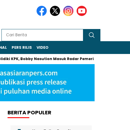
NAL
PERS RILIS
VIDEO
, Bobby Nasution Masuk Radar Pemeriksaan
Khamenei Ancam B
BERITA POPULER