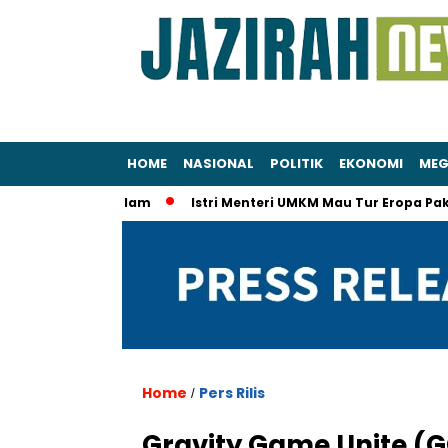
HOME
NASIONAL
POLITIK
EKONOMI
MEG
ra Mendalam
Istri Menteri UMKM Mau Tur Eropa Pakai Surat D
Home
Pers Rilis
/
Gravity Game Unite (