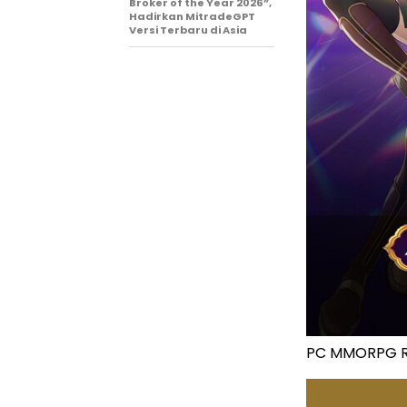
Broker of the Year 2026”,
Hadirkan MitradeGPT
Versi Terbaru di Asia
PC MMORPG Ra