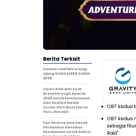
Berita Terkait
Huawei Jadi Mitra bagi
Ajang GSMA M360 ASEAN
2026
Cision Raih MarTech
Breakthrough Awards
2026 untuk Pemantauan
dan Analisis Media
OBT kedua b
Sosial, Distribusi Siaran
Pers, dan AEO
OBT kedua 
Fair Finance Asia Desak
sebagai fit
Perbankan Hentikan
Pendanaan untuk Sektor
Raid"