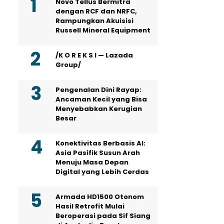
Novo Tellus Bermitra
dengan RCF dan NRFC,
Rampungkan Akuisisi
Russell Mineral Equipment
/K O R E K S I — Lazada
Group/
Pengenalan Dini Rayap:
Ancaman Kecil yang Bisa
Menyebabkan Kerugian
Besar
Konektivitas Berbasis AI:
Asia Pasifik Susun Arah
Menuju Masa Depan
Digital yang Lebih Cerdas
Armada HD1500 Otonom
Hasil Retrofit Mulai
Beroperasi pada Sif Siang