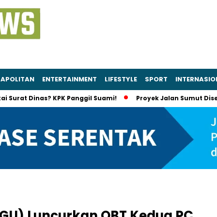
APOLITAN
ENTERTAINMENT
LIFESTYLE
SPORT
INTERNASIO
inas? KPK Panggil Suami!
Proyek Jalan Sumut Diselidiki KPK
GGU) Luncurkan OBT Kedua PC