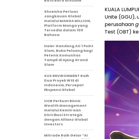
Batu Bara di ASEAN
KUALA LUMPUR
Shueisha Perluas
Unite (GGU), u
Jangkauan Global
melalui MANGA MILLION,
perusahaan
Platform Manga yang
Tersedia dalam 100
Test (OBT) ke
Bahasa
Haier Gandeng AO 1 Point
Slam, Buka Peluang bagi
Petenis Komunitas
Tampil di Ajang Grand
Slam
SUS ENVIRONMENT Raih
Dua Proyek WtE di
Indonesia, Percepat
Ekspansi Global
UOB Perkuat Bisnis
Wealth Management
melalui Kemitraan
Distribusi Strategis
dengan Allianz Global
Investors
Mitrade Raih Gelar “AI