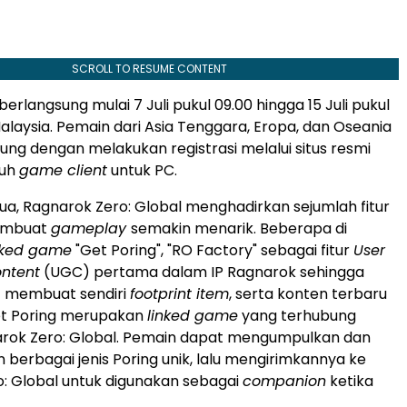
SCROLL TO RESUME CONTENT
berlangsung mulai 7 Juli pukul 09.00 hingga 15 Juli pukul
alaysia. Pemain dari Asia Tenggara, Eropa, dan Oseania
ng dengan melakukan registrasi melalui situs resmi
duh
game client
untuk PC.
a, Ragnarok Zero: Global menghadirkan sejumlah fitur
embuat
gameplay
semakin menarik. Beberapa di
nked game
"Get Poring", "RO Factory" sebagai fitur
User
ntent
(UGC) pertama dalam IP Ragnarok sehingga
 membuat sendiri
footprint item
, serta konten terbaru
et Poring merupakan
linked game
yang terhubung
rok Zero: Global. Pemain dapat mengumpulkan dan
erbagai jenis Poring unik, lalu mengirimkannya ke
: Global untuk digunakan sebagai
companion
ketika