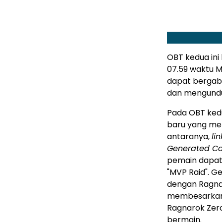
OBT kedua ini 
07.59 waktu M
dapat bergabu
dan mengun
Pada OBT kedu
baru yang m
antaranya,
li
Generated Co
pemain dapat
"MVP Raid". G
dengan Ragna
membesarkan b
Ragnarok Zero
bermain.