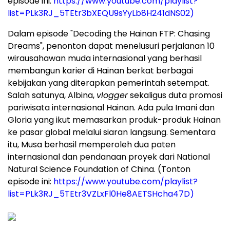
episode ini:
https://www.youtube.com/playlist?
list=PLk3RJ_5TEtr3bXEQU9sYyLb8H241dNS02)
Dalam episode "Decoding the Hainan FTP: Chasing
Dreams", penonton dapat menelusuri perjalanan 10
wirausahawan muda internasional yang berhasil
membangun karier di Hainan berkat berbagai
kebijakan yang diterapkan pemerintah setempat.
Salah satunya, Albina,
vlogger
sekaligus duta promosi
pariwisata internasional Hainan. Ada pula Imani dan
Gloria yang ikut memasarkan produk-produk Hainan
ke pasar global melalui siaran langsung. Sementara
itu, Musa berhasil memperoleh dua paten
internasional dan pendanaan proyek dari National
Natural Science Foundation of China. (Tonton
episode ini:
https://www.youtube.com/playlist?
list=PLk3RJ_5TEtr3VZLxFl0He8AETSHcha47D)