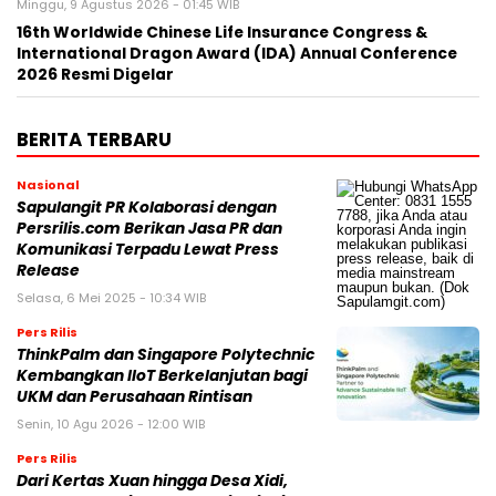
Minggu, 9 Agustus 2026 - 01:45 WIB
16th Worldwide Chinese Life Insurance Congress &
International Dragon Award (IDA) Annual Conference
2026 Resmi Digelar
BERITA TERBARU
Nasional
Sapulangit PR Kolaborasi dengan
Persrilis.com Berikan Jasa PR dan
Komunikasi Terpadu Lewat Press
Release
Selasa, 6 Mei 2025 - 10:34 WIB
Pers Rilis
ThinkPalm dan Singapore Polytechnic
Kembangkan IIoT Berkelanjutan bagi
UKM dan Perusahaan Rintisan
Senin, 10 Agu 2026 - 12:00 WIB
Pers Rilis
Dari Kertas Xuan hingga Desa Xidi,