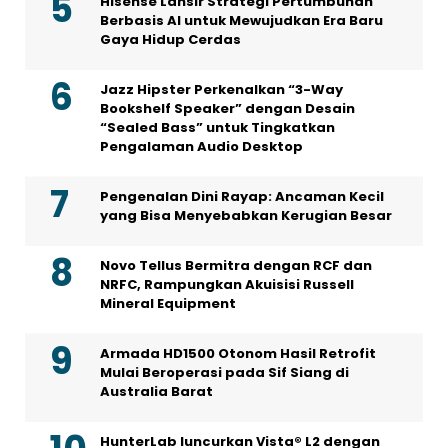
Hisense Lansir Strategi Pertumbuhan
Berbasis AI untuk Mewujudkan Era Baru
Gaya Hidup Cerdas
Jazz Hipster Perkenalkan “3-Way
Bookshelf Speaker” dengan Desain
“Sealed Bass” untuk Tingkatkan
Pengalaman Audio Desktop
Pengenalan Dini Rayap: Ancaman Kecil
yang Bisa Menyebabkan Kerugian Besar
Novo Tellus Bermitra dengan RCF dan
NRFC, Rampungkan Akuisisi Russell
Mineral Equipment
Armada HD1500 Otonom Hasil Retrofit
Mulai Beroperasi pada Sif Siang di
Australia Barat
HunterLab luncurkan Vista® L2 dengan