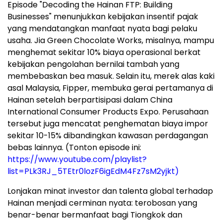
Episode "Decoding the Hainan FTP: Building
Businesses" menunjukkan kebijakan insentif pajak
yang mendatangkan manfaat nyata bagi pelaku
usaha. Jia Green Chocolate Works, misalnya, mampu
menghemat sekitar 10% biaya operasional berkat
kebijakan pengolahan bernilai tambah yang
membebaskan bea masuk. Selain itu, merek alas kaki
asal Malaysia, Fipper, membuka gerai pertamanya di
Hainan setelah berpartisipasi dalam China
International Consumer Products Expo. Perusahaan
tersebut juga mencatat penghematan biaya impor
sekitar 10-15% dibandingkan kawasan perdagangan
bebas lainnya. (Tonton episode ini:
https://www.youtube.com/playlist?
list=PLk3RJ_5TEtr0lozF6igEdM4Fz7sM2yjkt)
Lonjakan minat investor dan talenta global terhadap
Hainan menjadi cerminan nyata: terobosan yang
benar-benar bermanfaat bagi Tiongkok dan