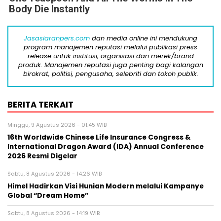
Body Die Instantly
Jasasiaranpers.com
dan media online ini mendukung
program manajemen reputasi melalui publikasi press
release untuk institusi, organisasi dan merek/brand
produk. Manajemen reputasi juga penting bagi kalangan
birokrat, politisi, pengusaha, selebriti dan tokoh publik.
BERITA TERKAIT
Minggu, 9 Agustus 2026 - 01:45 WIB
16th Worldwide Chinese Life Insurance Congress &
International Dragon Award (IDA) Annual Conference
2026 Resmi Digelar
Sabtu, 8 Agustus 2026 - 14:26 WIB
Himel Hadirkan Visi Hunian Modern melalui Kampanye
Global “Dream Home”
Sabtu, 8 Agustus 2026 - 14:19 WIB