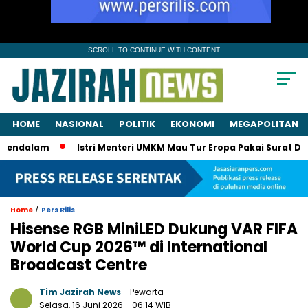
SCROLL TO CONTINUE WITH CONTENT
HOME
NASIONAL
POLITIK
EKONOMI
MEGAPOLITAN
m
Istri Menteri UMKM Mau Tur Eropa Pakai Surat Dinas? KPK 
/
Home
Pers Rilis
Hisense RGB MiniLED Dukung VAR FIFA
World Cup 2026™ di International
Broadcast Centre
Tim Jazirah News
- Pewarta
Selasa, 16 Juni 2026
- 06:14 WIB