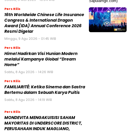
Pers Rilis
16th Worldwide Chinese Life Insurance
Congress & International Dragon
Award (IDA) Annual Conference 2026
Resmi Digelar
Minggu, 9 Agu 2026 - 01:45 WIB
Pers Rilis
Himel Hadirkan Visi Hunian Modern
melalui Kampanye Global “Dream
Home”
Sabtu, 8 Agu 2026 - 14:26 WIB
Pers Rilis
FAMILIARITÉ: Ketika Sinema dan Sastra
Bertemu dalam Sebuah Karya Puitis
Sabtu, 8 Agu 2026 - 14:19 WIB
Pers Rilis
MONDEVITA MENGAKUISISI SAHAM
MAYORITAS DI UNDERSCORE DISTRICT,
PERUSAHAAN INDUK MAGLIANO,