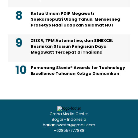
Ketua Umum PDIP Megawati
Soekarnoputri Ulang Tahun, Mensesneg
Prasetyo Hadi Ucapkan Selamat HUT
ZEEKR, TPM Automotive, dan SINEXCEL
Resmikan Stasiun Pengisian Daya
Megawatt Tercepat di Thailand
Pemenang Stevie® Awards for Technology
Excellence Tahunan Ketiga Diumumkan
Graha Media Center,
Bogor - Indonesia
harianinvestor@gmail.com
+628557777888