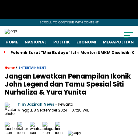
SCROLL TO CONTINUE WITH CONTENT
HOME
NASIONAL
POLITIK
EKONOMI
MEGAPOLITAN
Polemik Surat “Misi Budaya” Istri Menteri UMKM Diselidiki 
/
Home
ENTERTAINMENT
Jangan Lewatkan Penampilan Ikonik
John Legend dan Tamu Spesial Siti
Nurhaliza & Yura Yunita
Tim Jazirah News
- Pewarta
Minggu, 8 September 2024
- 07:28 WIB