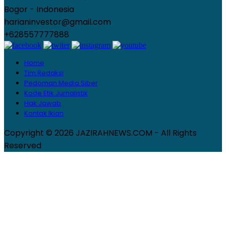
Bogor - Indonesia
harianinvestor@gmail.com
+628557777888
Home
Tim Redaksi
Pedoman Media Siber
Kode Etik Jurnalistik
Hak Jawab
Kontak Iklan
Copyright © 2026 JAZIRAHNEWS.COM - All Rights
Reserved