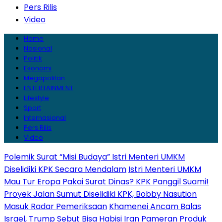
Pers Rilis
Video
Home
Nasional
Politik
Ekonomi
Megapolitan
ENTERTAINMENT
Lifestyle
Sport
Internasional
Pers Rilis
Video
Polemik Surat “Misi Budaya” Istri Menteri UMKM
Diselidiki KPK Secara Mendalam
Istri Menteri UMKM
Mau Tur Eropa Pakai Surat Dinas? KPK Panggil Suami!
Proyek Jalan Sumut Diselidiki KPK, Bobby Nasution
Masuk Radar Pemeriksaan
Khamenei Ancam Balas
Israel, Trump Sebut Bisa Habisi Iran
Pameran Produk