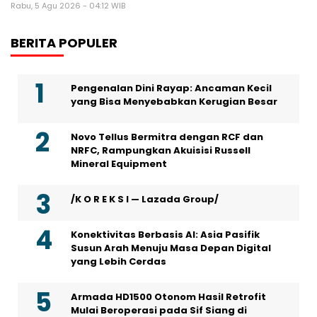
Rabu, 5 Agu 2026 - 04:12 WIB
BERITA POPULER
Pengenalan Dini Rayap: Ancaman Kecil
yang Bisa Menyebabkan Kerugian Besar
Novo Tellus Bermitra dengan RCF dan
NRFC, Rampungkan Akuisisi Russell
Mineral Equipment
/K O R E K S I — Lazada Group/
Konektivitas Berbasis AI: Asia Pasifik
Susun Arah Menuju Masa Depan Digital
yang Lebih Cerdas
Armada HD1500 Otonom Hasil Retrofit
Mulai Beroperasi pada Sif Siang di