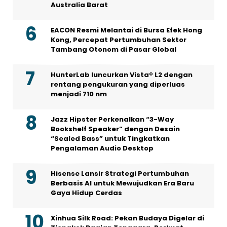
Australia Barat
EACON Resmi Melantai di Bursa Efek Hong
Kong, Percepat Pertumbuhan Sektor
Tambang Otonom di Pasar Global
HunterLab luncurkan Vista® L2 dengan
rentang pengukuran yang diperluas
menjadi 710 nm
Jazz Hipster Perkenalkan “3-Way
Bookshelf Speaker” dengan Desain
“Sealed Bass” untuk Tingkatkan
Pengalaman Audio Desktop
Hisense Lansir Strategi Pertumbuhan
Berbasis AI untuk Mewujudkan Era Baru
Gaya Hidup Cerdas
Xinhua Silk Road: Pekan Budaya Digelar di