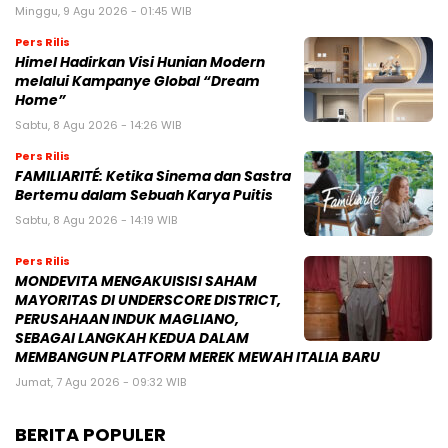
Minggu, 9 Agu 2026 - 01:45 WIB
Pers Rilis
Himel Hadirkan Visi Hunian Modern
melalui Kampanye Global “Dream
Home”
Sabtu, 8 Agu 2026 - 14:26 WIB
Pers Rilis
FAMILIARITÉ: Ketika Sinema dan Sastra
Bertemu dalam Sebuah Karya Puitis
Sabtu, 8 Agu 2026 - 14:19 WIB
Pers Rilis
MONDEVITA MENGAKUISISI SAHAM
MAYORITAS DI UNDERSCORE DISTRICT,
PERUSAHAAN INDUK MAGLIANO,
SEBAGAI LANGKAH KEDUA DALAM
MEMBANGUN PLATFORM MEREK MEWAH ITALIA BARU
Jumat, 7 Agu 2026 - 09:32 WIB
BERITA POPULER