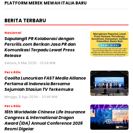
PLATFORM MEREK MEWAH ITALIA BARU
BERITA TERBARU
Nasional
Sapulangit PR Kolaborasi dengan
Persrilis.com Berikan Jasa PR dan
Komunikasi Terpadu Lewat Press
Release
Selasa, 6 Mei 2025 - 10:34 WIB
Pers Rilis
Coolita Luncurkan FAST Media Alliance
Pertama di Indonesia Bersama
Sejumlah Stasiun TV Terkemuka
Minggu, 9 Agu 2026 - 23:49 WIB
Pers Rilis
16th Worldwide Chinese Life Insurance
Congress & International Dragon
Award (IDA) Annual Conference 2026
Resmi Digelar