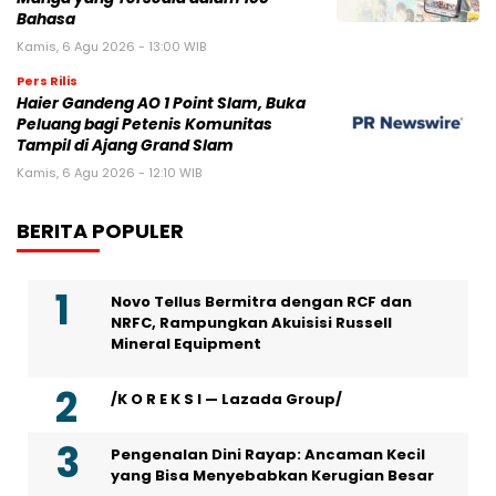
Bahasa
Kamis, 6 Agu 2026 - 13:00 WIB
Pers Rilis
Haier Gandeng AO 1 Point Slam, Buka
Peluang bagi Petenis Komunitas
Tampil di Ajang Grand Slam
Kamis, 6 Agu 2026 - 12:10 WIB
BERITA POPULER
Novo Tellus Bermitra dengan RCF dan
NRFC, Rampungkan Akuisisi Russell
Mineral Equipment
/K O R E K S I — Lazada Group/
Pengenalan Dini Rayap: Ancaman Kecil
yang Bisa Menyebabkan Kerugian Besar