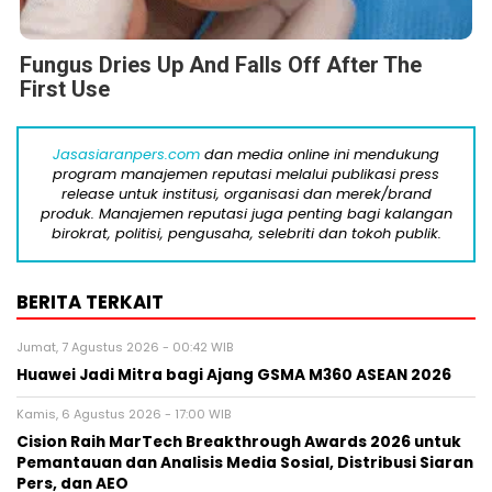
Fungus Dries Up And Falls Off After The
First Use
Jasasiaranpers.com
dan media online ini mendukung
program manajemen reputasi melalui publikasi press
release untuk institusi, organisasi dan merek/brand
produk. Manajemen reputasi juga penting bagi kalangan
birokrat, politisi, pengusaha, selebriti dan tokoh publik.
BERITA TERKAIT
Jumat, 7 Agustus 2026 - 00:42 WIB
Huawei Jadi Mitra bagi Ajang GSMA M360 ASEAN 2026
Kamis, 6 Agustus 2026 - 17:00 WIB
Cision Raih MarTech Breakthrough Awards 2026 untuk
Pemantauan dan Analisis Media Sosial, Distribusi Siaran
Pers, dan AEO