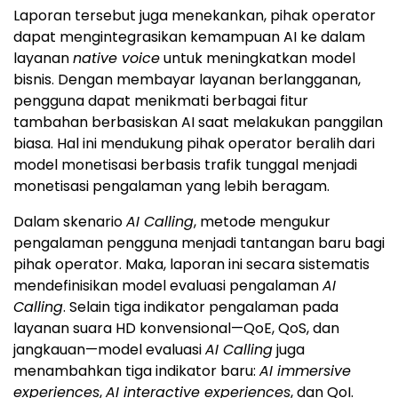
Laporan tersebut juga menekankan, pihak operator
dapat mengintegrasikan kemampuan AI ke dalam
layanan
native voice
untuk meningkatkan model
bisnis. Dengan membayar layanan berlangganan,
pengguna dapat menikmati berbagai fitur
tambahan berbasiskan AI saat melakukan panggilan
biasa. Hal ini mendukung pihak operator beralih dari
model monetisasi berbasis trafik tunggal menjadi
monetisasi pengalaman yang lebih beragam.
Dalam skenario
AI Calling
, metode mengukur
pengalaman pengguna menjadi tantangan baru bagi
pihak operator. Maka, laporan ini secara sistematis
mendefinisikan model evaluasi pengalaman
AI
Calling
. Selain tiga indikator pengalaman pada
layanan suara HD konvensional—QoE, QoS, dan
jangkauan—model evaluasi
AI Calling
juga
menambahkan tiga indikator baru:
AI immersive
experiences
,
AI interactive experiences
, dan QoI.