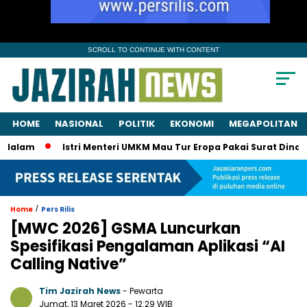
SCROLL TO CONTINUE WITH CONTENT
HOME
NASIONAL
POLITIK
EKONOMI
MEGAPOLITAN
m
Istri Menteri UMKM Mau Tur Eropa Pakai Surat Dinas? KPK 
/
Home
Pers Rilis
[MWC 2026] GSMA Luncurkan
Spesifikasi Pengalaman Aplikasi “AI
Calling Native”
Tim Jazirah News
- Pewarta
Jumat, 13 Maret 2026
- 12:29 WIB