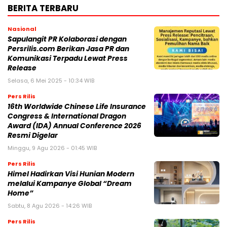
BERITA TERBARU
Nasional
Sapulangit PR Kolaborasi dengan
Persrilis.com Berikan Jasa PR dan
Komunikasi Terpadu Lewat Press
Release
Selasa, 6 Mei 2025 - 10:34 WIB
Pers Rilis
16th Worldwide Chinese Life Insurance
Congress & International Dragon
Award (IDA) Annual Conference 2026
Resmi Digelar
Minggu, 9 Agu 2026 - 01:45 WIB
Pers Rilis
Himel Hadirkan Visi Hunian Modern
melalui Kampanye Global “Dream
Home”
Sabtu, 8 Agu 2026 - 14:26 WIB
Pers Rilis