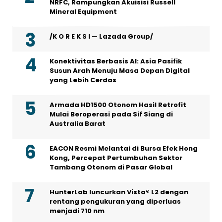
NRFC, Rampungkan Akuisisi Russell
Mineral Equipment
/K O R E K S I — Lazada Group/
Konektivitas Berbasis AI: Asia Pasifik
Susun Arah Menuju Masa Depan Digital
yang Lebih Cerdas
Armada HD1500 Otonom Hasil Retrofit
Mulai Beroperasi pada Sif Siang di
Australia Barat
EACON Resmi Melantai di Bursa Efek Hong
Kong, Percepat Pertumbuhan Sektor
Tambang Otonom di Pasar Global
HunterLab luncurkan Vista® L2 dengan
rentang pengukuran yang diperluas
menjadi 710 nm