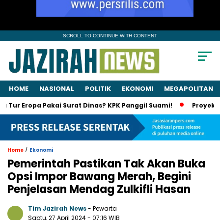
SCROLL TO CONTINUE WITH CONTENT
HOME
NASIONAL
POLITIK
EKONOMI
MEGAPOLITAN
ropa Pakai Surat Dinas? KPK Panggil Suami!
Proyek Jalan Su
/
Home
Ekonomi
Pemerintah Pastikan Tak Akan Buka
Opsi Impor Bawang Merah, Begini
Penjelasan Mendag Zulkifli Hasan
Tim Jazirah News
- Pewarta
Sabtu, 27 April 2024
- 07:16 WIB