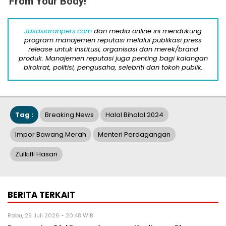
From Your Body!
Jasasiaranpers.com
dan media online ini mendukung
program manajemen reputasi melalui publikasi press
release untuk institusi, organisasi dan merek/brand
produk. Manajemen reputasi juga penting bagi kalangan
birokrat, politisi, pengusaha, selebriti dan tokoh publik.
Tag :
Breaking News
Halal Bihalal 2024
Impor Bawang Merah
Menteri Perdagangan
Zulkifli Hasan
BERITA TERKAIT
Rabu, 29 Juli 2026 - 20:48 WIB