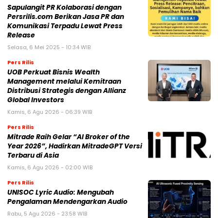
Sapulangit PR Kolaborasi dengan
Persrilis.com Berikan Jasa PR dan
Komunikasi Terpadu Lewat Press
Release
Selasa, 6 Mei 2025 - 10:34 WIB
Pers Rilis
UOB Perkuat Bisnis Wealth
Management melalui Kemitraan
Distribusi Strategis dengan Allianz
Global Investors
Kamis, 6 Agu 2026 - 06:39 WIB
Pers Rilis
Mitrade Raih Gelar “AI Broker of the
Year 2026”, Hadirkan MitradeGPT Versi
Terbaru di Asia
Kamis, 6 Agu 2026 - 02:00 WIB
Pers Rilis
UNISOC Lyric Audio: Mengubah
Pengalaman Mendengarkan Audio
Rabu, 5 Agu 2026 - 23:58 WIB