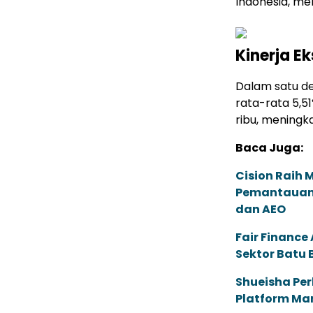
Indonesia, me
Kinerja E
Dalam satu de
rata-rata 5,5
ribu, meningk
Baca Juga:
Cision Raih
Pemantauan d
dan AEO
Fair Financ
Sektor Batu 
Shueisha Pe
Platform Ma