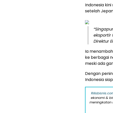
Indonesia kini
setelah Jepan
“Singapur
eksportir
Direktur E
Ia menambahka
ke berbagai 
meski ada ga
Dengan pening
Indonesia siap
Rilisbisnis.co
ekonomi & bi
meningkatan r