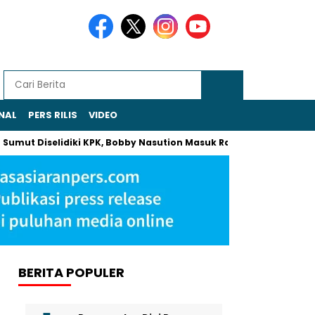
NAL
PERS RILIS
VIDEO
Diselidiki KPK, Bobby Nasution Masuk Radar Pemeriksaan
Kha
BERITA POPULER