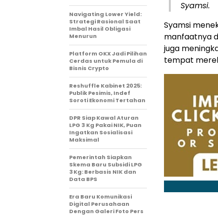
Syamsi.
Navigating Lower Yield:
Strategi Rasional Saat
Syamsi meneka
Imbal Hasil Obligasi
manfaatnya di
Menurun
juga meningka
Platform OKX Jadi Pilihan
tempat merek
Cerdas untuk Pemula di
Bisnis Crypto
Reshuffle Kabinet 2025:
Publik Pesimis, Indef
Soroti Ekonomi Tertahan
DPR Siap Kawal Aturan
LPG 3 Kg Pakai NIK, Puan
Ingatkan Sosialisasi
Maksimal
Pemerintah Siapkan
Skema Baru Subsidi LPG
3 Kg: Berbasis NIK dan
Data BPS
Era Baru Komunikasi
Digital Perusahaan
Dengan Galeri Foto Pers