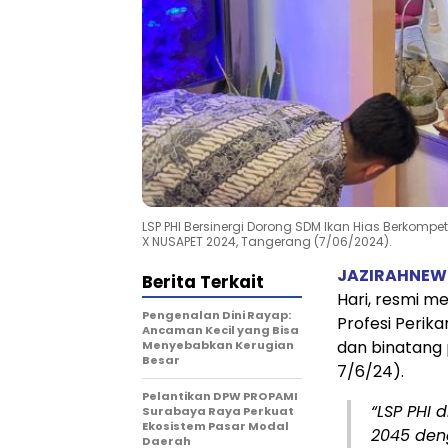
LSP PHI Bersinergi Dorong SDM Ikan Hias Berkom
X NUSAPET 2024, Tangerang (7/06/2024).
JAZIRAHNEW
Berita Terkait
Hari, resmi m
Pengenalan Dini Rayap:
Profesi Perik
Ancaman Kecil yang Bisa
dan binatang 
Menyebabkan Kerugian
Besar
7/6/24).
Pelantikan DPW PROPAMI
“LSP PHI
Surabaya Raya Perkuat
Ekosistem Pasar Modal
2045 den
Daerah