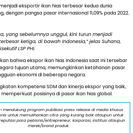
 menjadi eksportir ikan hias terbesar kedua dunia
g, dengan pangsa pasar internasional 11,09% pada 2022.
a, yang sebelumnya unggul, kini turun menjadi
 terbesar ketiga, di bawah Indonesia,” jelas Suhana,
ksekutif LSP PHI.
n bahwa ekspor ikan hias Indonesia saat ini tersebar
negara tujuan utama, memungkinkan ketahanan pasar
ngguan ekonomi di beberapa negara.
katan kompetensi SDM dan kinerja ekspor yang baik,
 memperkuat posisinya di pasar ikan hias global.
m
mendukung program publikasi press release di media khusus
snis untuk memulihankan citra yang kurang baik ataupun untuk
eputasi para pebisnis/entrepreneur, korporasi, institusi ataupun
merek/brand produk.