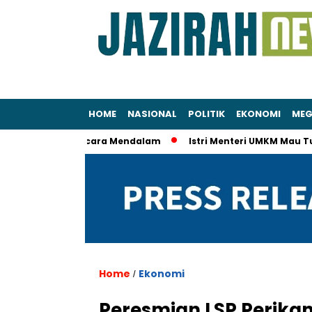
HOME
NASIONAL
POLITIK
EKONOMI
MEG
idiki KPK Secara Mendalam
Istri Menteri UMKM Mau Tur Eropa 
Home
Ekonomi
/
Peresmian LSP Perikan