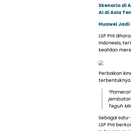
Skenario di
AI di Asia T
Huawei Jadi
LSP PHI dihar
Indonesia, t
keahlian mere
Perbaikan kine
terbentuknya 
“Pameran 
jembatan 
Teguh Min
Sebagai satu-s
LSP PHI berko