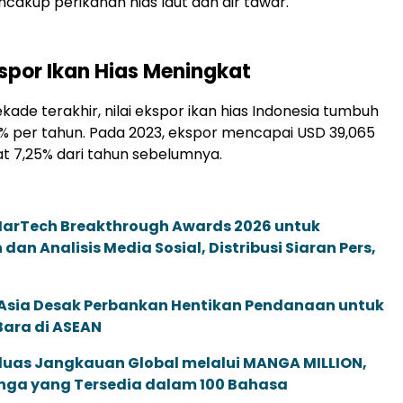
ncakup perikanan hias laut dan air tawar.
kspor Ikan Hias Meningkat
kade terakhir, nilai ekspor ikan hias Indonesia tumbuh
1% per tahun. Pada 2023, ekspor mencapai USD 39,065
at 7,25% dari tahun sebelumnya.
 MarTech Breakthrough Awards 2026 untuk
an Analisis Media Sosial, Distribusi Siaran Pers,
e Asia Desak Perbankan Hentikan Pendanaan untuk
Bara di ASEAN
rluas Jangkauan Global melalui MANGA MILLION,
nga yang Tersedia dalam 100 Bahasa