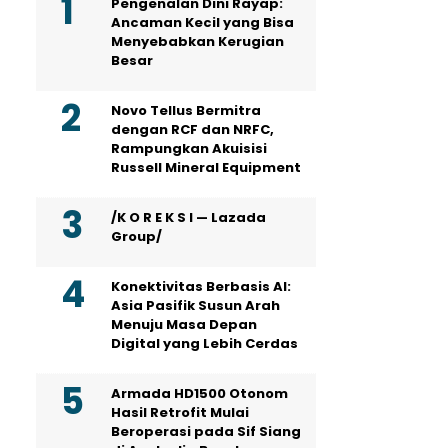
Pengenalan Dini Rayap:
Ancaman Kecil yang Bisa
Menyebabkan Kerugian
Besar
Novo Tellus Bermitra
dengan RCF dan NRFC,
Rampungkan Akuisisi
Russell Mineral Equipment
/K O R E K S I — Lazada
Group/
Konektivitas Berbasis AI:
Asia Pasifik Susun Arah
Menuju Masa Depan
Digital yang Lebih Cerdas
Armada HD1500 Otonom
Hasil Retrofit Mulai
Beroperasi pada Sif Siang