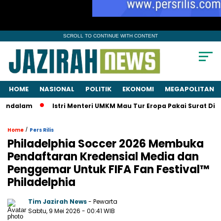
SCROLL TO CONTINUE WITH CONTENT
HOME
NASIONAL
POLITIK
EKONOMI
MEGAPOLITAN
m
Istri Menteri UMKM Mau Tur Eropa Pakai Surat Dinas? KPK P
/
Home
Pers Rilis
Philadelphia Soccer 2026 Membuka
Pendaftaran Kredensial Media dan
Penggemar Untuk FIFA Fan Festival™
Philadelphia
Tim Jazirah News
- Pewarta
Sabtu, 9 Mei 2026
- 00:41 WIB