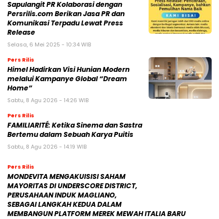
Sapulangit PR Kolaborasi dengan
Persrilis.com Berikan Jasa PR dan
Komunikasi Terpadu Lewat Press
Release
Selasa, 6 Mei 2025 - 10:34 WIB
Pers Rilis
Himel Hadirkan Visi Hunian Modern
melalui Kampanye Global “Dream
Home”
Sabtu, 8 Agu 2026 - 14:26 WIB
Pers Rilis
FAMILIARITÉ: Ketika Sinema dan Sastra
Bertemu dalam Sebuah Karya Puitis
Sabtu, 8 Agu 2026 - 14:19 WIB
Pers Rilis
MONDEVITA MENGAKUISISI SAHAM
MAYORITAS DI UNDERSCORE DISTRICT,
PERUSAHAAN INDUK MAGLIANO,
SEBAGAI LANGKAH KEDUA DALAM
MEMBANGUN PLATFORM MEREK MEWAH ITALIA BARU