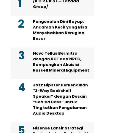
/K O R E K S I — Lazada
Group/
Pengenalan Dini Rayap:
Ancaman Kecil yang Bisa
Menyebabkan Kerugian
Besar
Novo Tellus Bermitra
dengan RCF dan NRFC,
Rampungkan Akuisisi
Russell Mineral Equipment
Jazz Hipster Perkenalkan
“3-Way Bookshelf
Speaker” dengan Desain
“Sealed Bass” untuk
Tingkatkan Pengalaman
Audio Desktop
Hisense Lansir Strategi