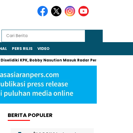
NAL
PERS RILIS
VIDEO
i KPK, Bobby Nasution Masuk Radar Pemeriksaan
Khamenei An
BERITA POPULER