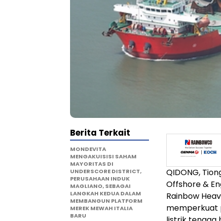
Berita Terkait
MONDEVITA
MENGAKUISISI SAHAM
MAYORITAS DI
QIDONG, Tiong
UNDERSCORE DISTRICT,
PERUSAHAAN INDUK
Offshore & En
MAGLIANO, SEBAGAI
LANGKAH KEDUA DALAM
Rainbow Heavy 
MEMBANGUN PLATFORM
memperkuat p
MEREK MEWAH ITALIA
BARU
listrik tenag