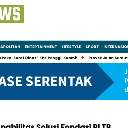
APOLITAN
ENTERTAINMENT
LIFESTYLE
SPORT
INTERNASIO
rat Dinas? KPK Panggil Suami!
Proyek Jalan Sumut Diselidik
abilitas Solusi Fondasi PLTB