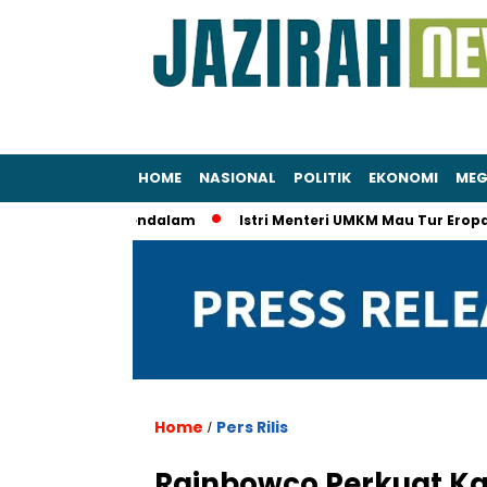
HOME
NASIONAL
POLITIK
EKONOMI
MEG
 Secara Mendalam
Istri Menteri UMKM Mau Tur Eropa Pakai Su
Home
Pers Rilis
/
Rainbowco Perkuat Kap