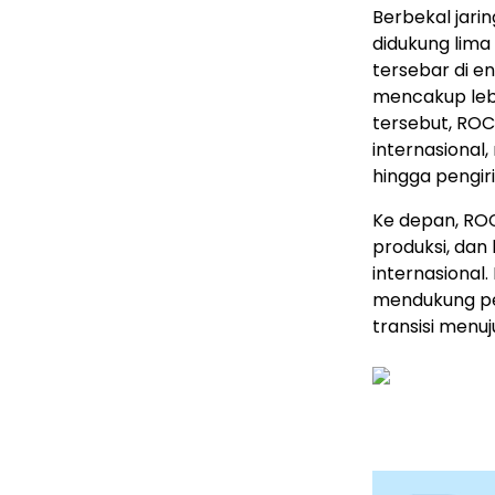
Berbekal jari
didukung lima 
tersebar di en
mencakup lebi
tersebut, RO
internasional
hingga pengir
Ke depan, ROC
produksi, da
internasional
mendukung pe
transisi menuj