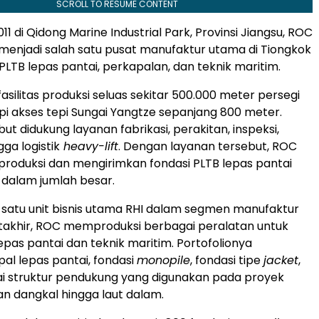
SCROLL TO RESUME CONTENT
2011 di Qidong Marine Industrial Park, Provinsi Jiangsu, ROC
enjadi salah satu pusat manufaktur utama di Tiongkok
 PLTB lepas pantai, perkapalan, dan teknik maritim.
asilitas produksi seluas sekitar 500.000 meter persegi
pi akses tepi Sungai Yangtze sepanjang 800 meter.
ebut didukung layanan fabrikasi, perakitan, inspeksi,
gga logistik
heavy-lift
. Dengan layanan tersebut, ROC
duksi dan mengirimkan fondasi PLTB lepas pantai
n dalam jumlah besar.
 satu unit bisnis utama RHI dalam segmen manufaktur
takhir, ROC memproduksi berbagai peralatan untuk
lepas pantai dan teknik maritim. Portofolionya
l lepas pantai, fondasi
monopile
, fondasi tipe
jacket
,
i struktur pendukung yang digunakan pada proyek
ran dangkal hingga laut dalam.