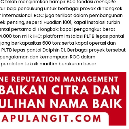
ROC telah mengirimkan hampir 800 fondasi
monopile
tur baja pendukung untuk berbagai proyek di Tiongkok
internasional. ROC juga terlibat dalam pembangunan
k penting, seperti Huadian 1001, kapal instalasi turbin
antai pertama di Tiongkok; kapal pengangkut berat
.000 ton milik IHC; platform instalasi PLTB lepas pantai
ang berkapasitas 600 ton; serta kapal operasi dan
PLTB lepas pantai Dolphin 01. Berbagai proyek tersebut
pengalaman dan kemampuan ROC dalam
eralatan teknik maritim berukuran besar.