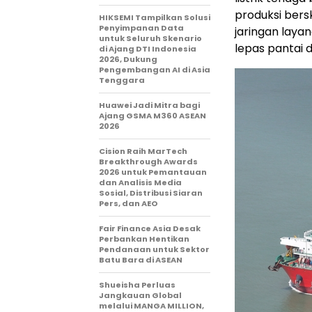
produksi bersk
HIKSEMI Tampilkan Solusi
Penyimpanan Data
jaringan laya
untuk Seluruh Skenario
lepas pantai d
di Ajang DTI Indonesia
2026, Dukung
Pengembangan AI di Asia
Tenggara
Huawei Jadi Mitra bagi
Ajang GSMA M360 ASEAN
2026
Cision Raih MarTech
Breakthrough Awards
2026 untuk Pemantauan
dan Analisis Media
Sosial, Distribusi Siaran
Pers, dan AEO
Fair Finance Asia Desak
Perbankan Hentikan
Pendanaan untuk Sektor
Batu Bara di ASEAN
Shueisha Perluas
Jangkauan Global
melalui MANGA MILLION,