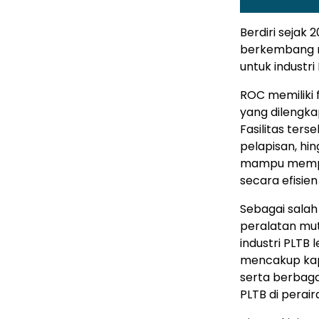
Berdiri sejak 
berkembang m
untuk industri
ROC memiliki f
yang dilengka
Fasilitas ters
pelapisan, hin
mampu mempro
secara efisie
Sebagai salah
peralatan mu
industri PLTB 
mencakup kapa
serta berbaga
PLTB di perai