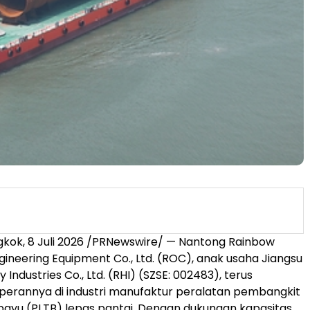
kok, 8 Juli 2026 /PRNewswire/ — Nantong Rainbow
gineering Equipment Co., Ltd. (ROC), anak usaha Jiangsu
Industries Co., Ltd. (RHI) (SZSE: 002483), terus
erannya di industri manufaktur peralatan pembangkit
a bayu (PLTB) lepas pantai. Dengan dukungan kapasitas