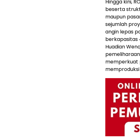
Hingga kini, 
beserta struk
maupun pasar 
sejumlah proye
angin lepas p
berkapasitas 4
Huadian Wenqi
pemeliharaan 
memperkuat 
memproduksi p