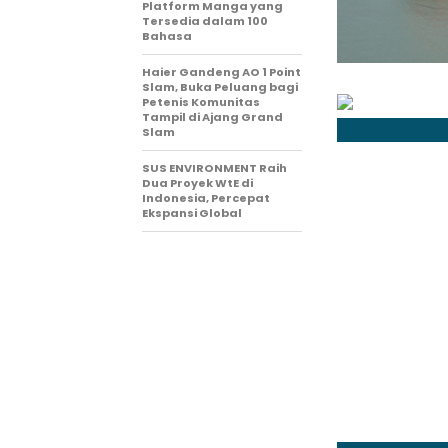
Platform Manga yang
Tersedia dalam 100
Bahasa
Haier Gandeng AO 1 Point
Slam, Buka Peluang bagi
Petenis Komunitas
Tampil di Ajang Grand
Slam
SUS ENVIRONMENT Raih
Dua Proyek WtE di
Indonesia, Percepat
Ekspansi Global