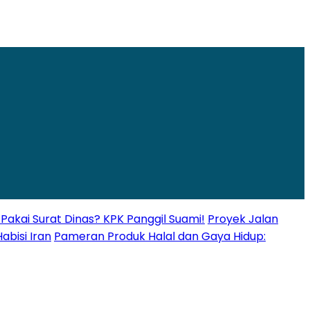
Pakai Surat Dinas? KPK Panggil Suami!
Proyek Jalan
abisi Iran
Pameran Produk Halal dan Gaya Hidup: