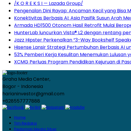
/K O R E K S I — Lazada Group/
Pengenalan Dini Rayap: Ancaman Kecil yang Bisa
Konektivitas Berbasis AI: Asia Pasifik Susun Arah 
Armada HD1500 Otonom Hasil Retrofit Mulai Beropera
HunterLab luncurkan Vista® L2 dengan rentang pe
Jazz Hipster Perkenalkan “3-Way Bookshelf Speak
Hisense Lansir Strategi Pertumbuhan Berbasis AI 
53% Pemberi Kerja Kesulitan Menemukan Lulusan ya
XCMG Perluas Program Pendidikan Kejuruan di Pa
Graha Media Center,
Bogor - Indonesia
harianinvestor@gmail.com
+628557777888
Home
Tim Redaksi
Pedoman Media Siber