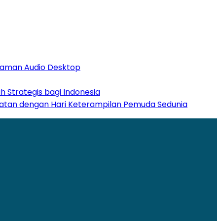
alaman Audio Desktop
 Strategis bagi Indonesia
patan dengan Hari Keterampilan Pemuda Sedunia