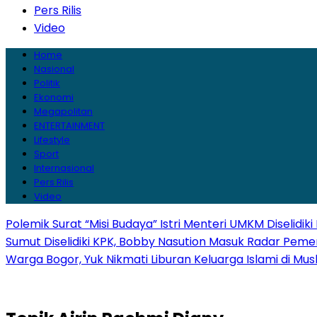
Pers Rilis
Video
Home
Nasional
Politik
Ekonomi
Megapolitan
ENTERTAINMENT
Lifestyle
Sport
Internasional
Pers Rilis
Video
Polemik Surat “Misi Budaya” Istri Menteri UMKM Diselidi
Sumut Diselidiki KPK, Bobby Nasution Masuk Radar Peme
Warga Bogor, Yuk Nikmati Liburan Keluarga Islami di Musl