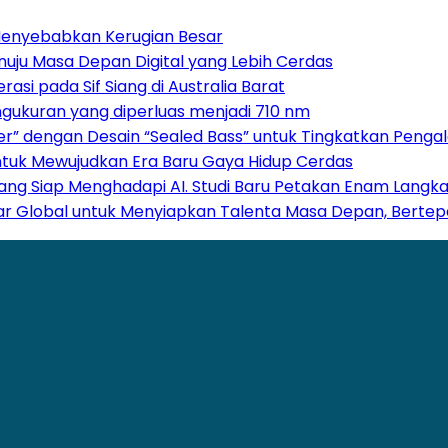
 Menyebabkan Kerugian Besar
Menuju Masa Depan Digital yang Lebih Cerdas
si pada Sif Siang di Australia Barat
ngukuran yang diperluas menjadi 710 nm
er” dengan Desain “Sealed Bass” untuk Tingkatkan Peng
untuk Mewujudkan Era Baru Gaya Hidup Cerdas
ng Siap Menghadapi AI. Studi Baru Petakan Enam Langkah
sar Global untuk Menyiapkan Talenta Masa Depan, Berte