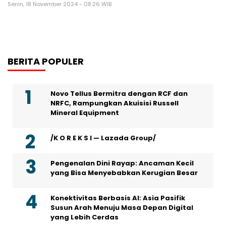
Senin, 18 November 2024 - 08:26 WIB
BERITA POPULER
Novo Tellus Bermitra dengan RCF dan
NRFC, Rampungkan Akuisisi Russell
Mineral Equipment
/K O R E K S I — Lazada Group/
Pengenalan Dini Rayap: Ancaman Kecil
yang Bisa Menyebabkan Kerugian Besar
Konektivitas Berbasis AI: Asia Pasifik
Susun Arah Menuju Masa Depan Digital
yang Lebih Cerdas