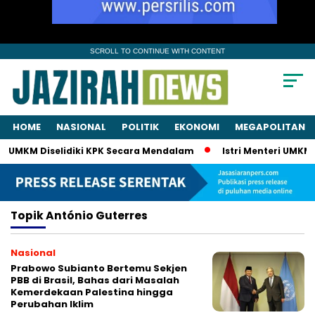
SCROLL TO CONTINUE WITH CONTENT
HOME
NASIONAL
POLITIK
EKONOMI
MEGAPOLITAN
ri UMKM Diselidiki KPK Secara Mendalam
Istri Menteri UMKM M
Topik
António Guterres
Nasional
Prabowo Subianto Bertemu Sekjen
PBB di Brasil, Bahas dari Masalah
Kemerdekaan Palestina hingga
Perubahan Iklim