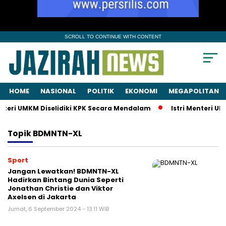
SCROLL TO CONTINUE WITH CONTENT
HOME
NASIONAL
POLITIK
EKONOMI
MEGAPOLITAN
nteri UMKM Diselidiki KPK Secara Mendalam
Istri Menteri UM
Topik
BDMNTN-XL
Sport
Jangan Lewatkan! BDMNTN-XL
Hadirkan Bintang Dunia Seperti
Jonathan Christie dan Viktor
Axelsen di Jakarta
Jumat, 6 September 2024 - 13:11 WIB