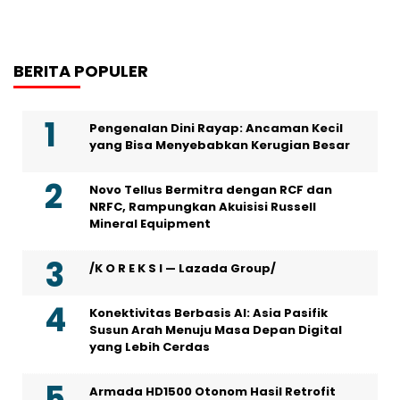
BERITA POPULER
Pengenalan Dini Rayap: Ancaman Kecil
yang Bisa Menyebabkan Kerugian Besar
Novo Tellus Bermitra dengan RCF dan
NRFC, Rampungkan Akuisisi Russell
Mineral Equipment
/K O R E K S I — Lazada Group/
Konektivitas Berbasis AI: Asia Pasifik
Susun Arah Menuju Masa Depan Digital
yang Lebih Cerdas
Armada HD1500 Otonom Hasil Retrofit