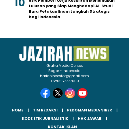
53% Pemberi Kerja Kesulitan Menemukan
Lulusan yang Siap Menghadapi AI. Studi
Baru Petakan Enam Langkah Strategis
bagi Indonesia
Graha Media Center,
Bogor - Indonesia
harianinvestor@gmail.com
+628557777888
HOME
TIM REDAKSI
PEDOMAN MEDIA SIBER
KODE ETIK JURNALISTIK
HAK JAWAB
KONTAK IKLAN