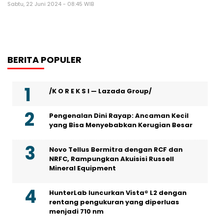
Sabtu, 22 Juni 2024 - 08:45 WIB
BERITA POPULER
/K O R E K S I — Lazada Group/
Pengenalan Dini Rayap: Ancaman Kecil
yang Bisa Menyebabkan Kerugian Besar
Novo Tellus Bermitra dengan RCF dan
NRFC, Rampungkan Akuisisi Russell
Mineral Equipment
HunterLab luncurkan Vista® L2 dengan
rentang pengukuran yang diperluas
menjadi 710 nm