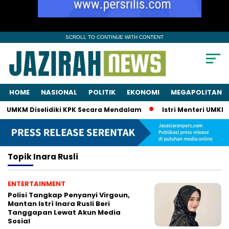
SCROLL TO CONTINUE WITH CONTENT
HOME
NASIONAL
POLITIK
EKONOMI
MEGAPOLITAN
ri UMKM Diselidiki KPK Secara Mendalam
Istri Menteri UMKM 
Topik
Inara Rusli
ENTERTAINMENT
Polisi Tangkap Penyanyi Virgoun,
Mantan Istrì Inara Rusli Beri
Tanggapan Lewat Akun Media
Sosial