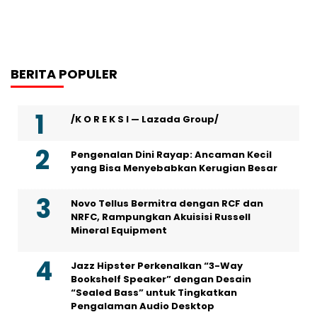
BERITA POPULER
/K O R E K S I — Lazada Group/
Pengenalan Dini Rayap: Ancaman Kecil
yang Bisa Menyebabkan Kerugian Besar
Novo Tellus Bermitra dengan RCF dan
NRFC, Rampungkan Akuisisi Russell
Mineral Equipment
Jazz Hipster Perkenalkan “3-Way
Bookshelf Speaker” dengan Desain
“Sealed Bass” untuk Tingkatkan
Pengalaman Audio Desktop