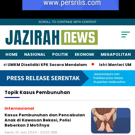
SCROLL TO CONTINUE WITH CONTENT
HOME
NASIONAL
POLITIK
EKONOMI
MEGAPOLITAN
eri UMKM Diselidiki KPK Secara Mendalam
Istri Menteri UMKM
Topik
Kasus Pembunuhan
Internasional
Kasus Pembunuhan dan Pencabulan
Anak di Kawasan Bekasi, Polisi
Beberkan 2 Motifnya
Senin, 10 Juni 2024 - 00:50 WIB