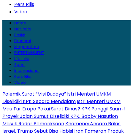
Pers Rilis
Video
Home
Nasional
Politik
Ekonomi
Megapolitan
ENTERTAINMENT
Lifestyle
Sport
Internasional
Pers Rilis
Video
Polemik Surat “Misi Budaya” Istri Menteri UMKM
Diselidiki KPK Secara Mendalam
Istri Menteri UMKM
Mau Tur Eropa Pakai Surat Dinas? KPK Panggil Suami!
Proyek Jalan Sumut Diselidiki KPK, Bobby Nasution
Masuk Radar Pemeriksaan
Khamenei Ancam Balas
Israel, Trump Sebut Bisa Habisi Iran
Pameran Produk