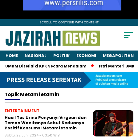
SCROLL TO CONTINUE WITH CONTENT
HOME
NASIONAL
POLITIK
EKONOMI
MEGAPOLITAN
ri UMKM Diselidiki KPK Secara Mendalam
Istri Menteri UMKM 
Topik
Metamfetamin
ENTERTAINMENT
Hasil Tes Urine Penyanyi Virgoun dan
Teman Wanitanya Sebut Keduanya
Positif Konsumsi Metamfetamin
Sabtu, 22 Juni 2024 - 00:50 WIB