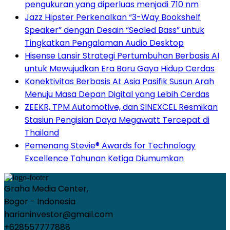
pengukuran yang diperluas menjadi 710 nm
Jazz Hipster Perkenalkan “3-Way Bookshelf
Speaker” dengan Desain “Sealed Bass” untuk
Tingkatkan Pengalaman Audio Desktop
Hisense Lansir Strategi Pertumbuhan Berbasis AI
untuk Mewujudkan Era Baru Gaya Hidup Cerdas
Konektivitas Berbasis AI: Asia Pasifik Susun Arah
Menuju Masa Depan Digital yang Lebih Cerdas
ZEEKR, TPM Automotive, dan SINEXCEL Resmikan
Stasiun Pengisian Daya Megawatt Tercepat di
Thailand
Pemenang Stevie® Awards for Technology
Excellence Tahunan Ketiga Diumumkan
Graha Media Center,
Bogor - Indonesia
harianinvestor@gmail.com
+628557777888