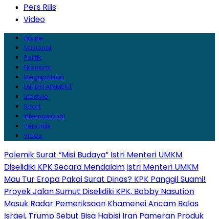
Pers Rilis
Video
Home
Nasional
Politik
Ekonomi
Megapolitan
ENTERTAINMENT
Lifestyle
Sport
Internasional
Pers Rilis
Video
Polemik Surat “Misi Budaya” Istri Menteri UMKM
Diselidiki KPK Secara Mendalam
Istri Menteri UMKM
Mau Tur Eropa Pakai Surat Dinas? KPK Panggil Suami!
Proyek Jalan Sumut Diselidiki KPK, Bobby Nasution
Masuk Radar Pemeriksaan
Khamenei Ancam Balas
Israel, Trump Sebut Bisa Habisi Iran
Pameran Produk