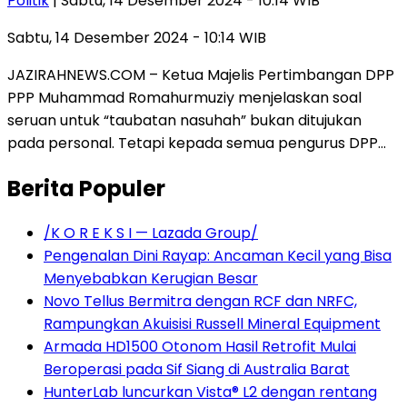
Politik
| Sabtu, 14 Desember 2024 - 10:14 WIB
Sabtu, 14 Desember 2024 - 10:14 WIB
JAZIRAHNEWS.COM – Ketua Majelis Pertimbangan DPP
PPP Muhammad Romahurmuziy menjelaskan soal
seruan untuk “taubatan nasuhah” bukan ditujukan
pada personal. Tetapi kepada semua pengurus DPP…
Berita Populer
/K O R E K S I — Lazada Group/
Pengenalan Dini Rayap: Ancaman Kecil yang Bisa
Menyebabkan Kerugian Besar
Novo Tellus Bermitra dengan RCF dan NRFC,
Rampungkan Akuisisi Russell Mineral Equipment
Armada HD1500 Otonom Hasil Retrofit Mulai
Beroperasi pada Sif Siang di Australia Barat
HunterLab luncurkan Vista® L2 dengan rentang