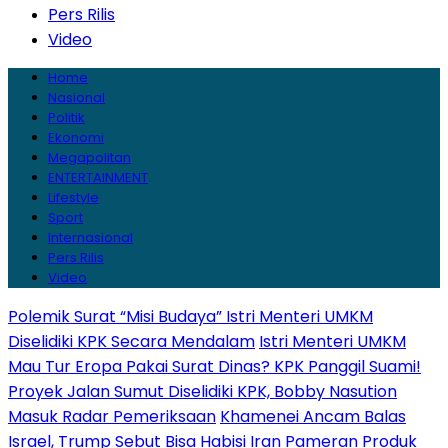
Pers Rilis
Video
Home
Nasional
Politik
Ekonomi
Megapolitan
ENTERTAINMENT
Lifestyle
Sport
Internasional
Pers Rilis
Video
Polemik Surat “Misi Budaya” Istri Menteri UMKM
Diselidiki KPK Secara Mendalam
Istri Menteri UMKM
Mau Tur Eropa Pakai Surat Dinas? KPK Panggil Suami!
Proyek Jalan Sumut Diselidiki KPK, Bobby Nasution
Masuk Radar Pemeriksaan
Khamenei Ancam Balas
Israel, Trump Sebut Bisa Habisi Iran
Pameran Produk