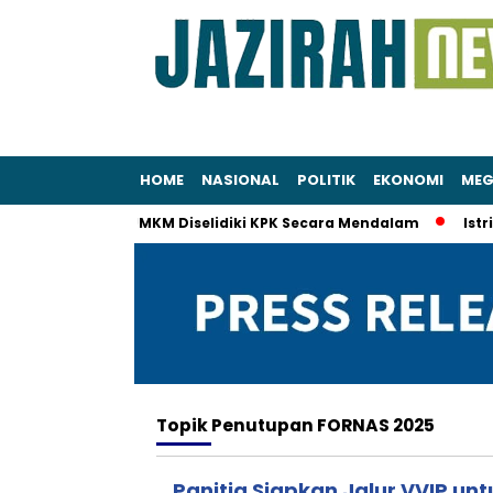
HOME
NASIONAL
POLITIK
EKONOMI
MEG
” Istri Menteri UMKM Diselidiki KPK Secara Mendalam
Istri 
Topik
Penutupan FORNAS 2025
Panitia Siapkan Jalur VVIP un