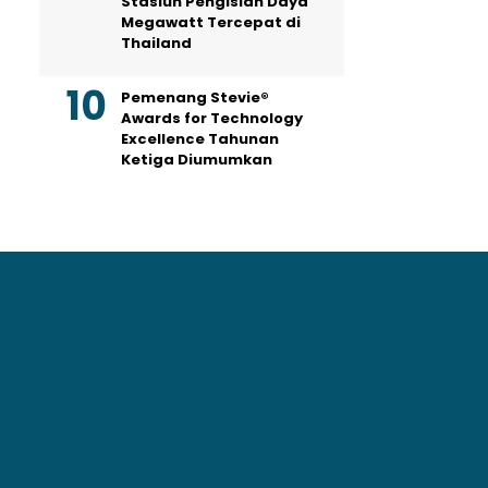
Stasiun Pengisian Daya
Megawatt Tercepat di
Thailand
Pemenang Stevie®
Awards for Technology
Excellence Tahunan
Ketiga Diumumkan