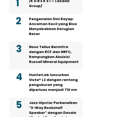
/K O R E K S I — Lazada
Group/
Pengenalan Dini Rayap:
Ancaman Kecil yang Bisa
Menyebabkan Kerugian
Besar
Novo Tellus Bermitra
dengan RCF dan NRFC,
Rampungkan Akuisisi
Russell Mineral Equipment
HunterLab luncurkan
Vista® L2 dengan rentang
pengukuran yang
diperluas menjadi 710 nm
Jazz Hipster Perkenalkan
“3-Way Bookshelf
Speaker” dengan Desain