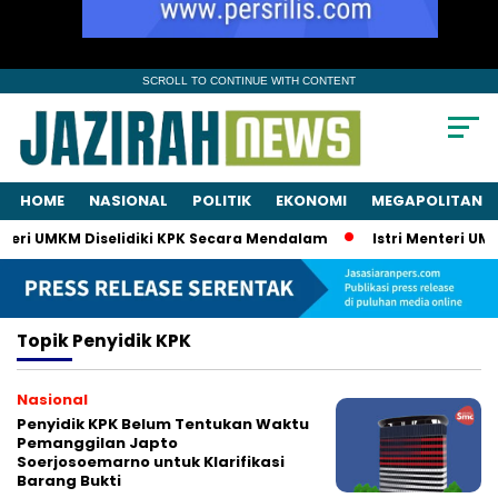
SCROLL TO CONTINUE WITH CONTENT
HOME
NASIONAL
POLITIK
EKONOMI
MEGAPOLITAN
teri UMKM Diselidiki KPK Secara Mendalam
Istri Menteri UMK
Topik
Penyidik KPK
Nasional
Penyidik KPK Belum Tentukan Waktu
Pemanggilan Japto
Soerjosoemarno untuk Klarifikasi
Barang Bukti