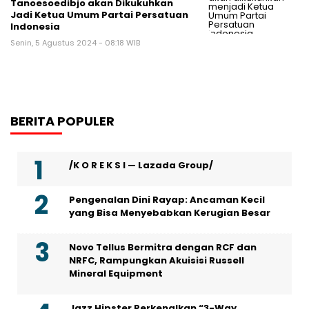
Tanoesoedibjo akan Dikukuhkan
Jadi Ketua Umum Partai Persatuan
Indonesia
Senin, 5 Agustus 2024 - 08:18 WIB
BERITA POPULER
/K O R E K S I — Lazada Group/
Pengenalan Dini Rayap: Ancaman Kecil
yang Bisa Menyebabkan Kerugian Besar
Novo Tellus Bermitra dengan RCF dan
NRFC, Rampungkan Akuisisi Russell
Mineral Equipment
Jazz Hipster Perkenalkan “3-Way