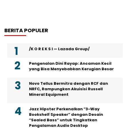
BERITA POPULER
/K O R E K S I — Lazada Group/
Pengenalan Dini Rayap: Ancaman Kecil
yang Bisa Menyebabkan Kerugian Besar
Novo Tellus Bermitra dengan RCF dan
NRFC, Rampungkan Akuisisi Russell
Mineral Equipment
Jazz Hipster Perkenalkan “3-Way
Bookshelf Speaker” dengan Desain
“Sealed Bass” untuk Tingkatkan
Pengalaman Audio Desktop