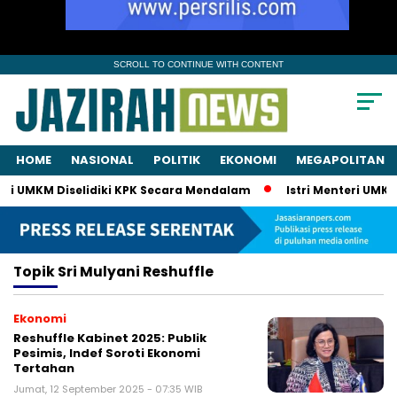
SCROLL TO CONTINUE WITH CONTENT
HOME
NASIONAL
POLITIK
EKONOMI
MEGAPOLITAN
eri UMKM Diselidiki KPK Secara Mendalam
Istri Menteri UMKM 
Topik
Sri Mulyani Reshuffle
Ekonomi
Reshuffle Kabinet 2025: Publik
Pesimis, Indef Soroti Ekonomi
Tertahan
Jumat, 12 September 2025 - 07:35 WIB