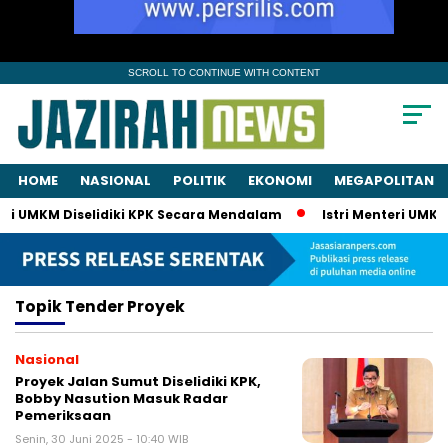
SCROLL TO CONTINUE WITH CONTENT
HOME
NASIONAL
POLITIK
EKONOMI
MEGAPOLITAN
eri UMKM Diselidiki KPK Secara Mendalam
Istri Menteri UMKM 
Topik
Tender Proyek
Nasional
Proyek Jalan Sumut Diselidiki KPK,
Bobby Nasution Masuk Radar
Pemeriksaan
Senin, 30 Juni 2025 - 10:40 WIB