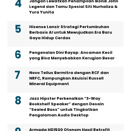
Jangan Lewatkan Penampilan Ikonik John
Legend dan Tamu Spesial Siti Nurhaliza &
Yura Yunita
Hisense Lansir Strategi Pertumbuhan
Berbasis AI untuk Mewujudkan Era Baru
Gaya Hidup Cerdas
Pengenalan Dini Rayap: Ancaman Kecil
yang Bisa Menyebabkan Kerugian Besar
Novo Tellus Bermitra dengan RCF dan
NRFC, Rampungkan Akuisisi Russell
Mineral Equipment
Jazz Hipster Perkenalkan “3-Way
Bookshelf Speaker” dengan Desain
“Sealed Bass” untuk Tingkatkan
Pengalaman Audio Desktop
Armada HD1500 Otonom Hasil Retrofit