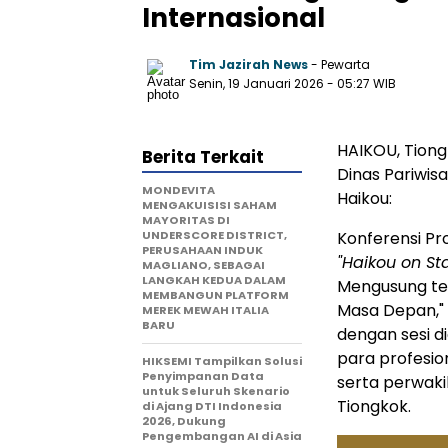
Internasional
Tim Jazirah News
- Pewarta
Senin, 19 Januari 2026
- 05:27 WIB
HAIKOU, Tion
Berita Terkait
Dinas Pariwisa
MONDEVITA
Haikou:
MENGAKUISISI SAHAM
MAYORITAS DI
UNDERSCORE DISTRICT,
Konferensi Pr
PERUSAHAAN INDUK
"Haikou on St
MAGLIANO, SEBAGAI
LANGKAH KEDUA DALAM
Mengusung te
MEMBANGUN PLATFORM
Masa Depan," 
MEREK MEWAH ITALIA
BARU
dengan sesi d
para profesio
HIKSEMI Tampilkan Solusi
Penyimpanan Data
serta perwaki
untuk Seluruh Skenario
Tiongkok.
di Ajang DTI Indonesia
2026, Dukung
Pengembangan AI di Asia