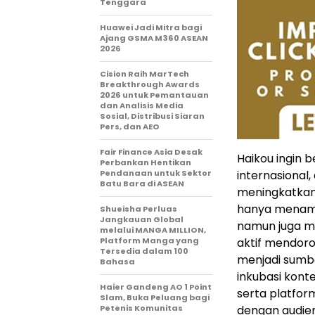
Tenggara
Huawei Jadi Mitra bagi
Ajang GSMA M360 ASEAN
2026
Cision Raih MarTech
Breakthrough Awards
2026 untuk Pemantauan
dan Analisis Media
Sosial, Distribusi Siaran
Pers, dan AEO
Fair Finance Asia Desak
Haikou ingin 
Perbankan Hentikan
Pendanaan untuk Sektor
internasional
Batu Bara di ASEAN
meningkatkan 
hanya menampi
Shueisha Perluas
Jangkauan Global
namun juga m
melalui MANGA MILLION,
Platform Manga yang
aktif mendoro
Tersedia dalam 100
menjadi sumb
Bahasa
inkubasi kont
Haier Gandeng AO 1 Point
serta platfo
Slam, Buka Peluang bagi
Petenis Komunitas
dengan audien