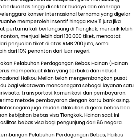
erkualitas tinggi di sektor budaya dan olahraga.
yelenggara konser internasional ternama yang digelar
yuanhe memperoleh insentif hingga RMB 11 juta jika
ut pertama kali berlangsung di Tiongkok, menarik lebih
nonton, menjual lebih dari 130.000 tiket, mencatat
i penjualan tiket di atas RMB 200 juta, serta
ih dari 10% penonton dari luar negeri.
ijakan Pelabuhan Perdagangan Bebas Hainan (Hainan
terus memperkuat iklim yang terbuka dan inklusif.
rnasional Haikou Meilan telah mengembangkan pusat
adu bagi wisatawan mancanegara sebagai layanan satu
ariwisata, transportasi, komunikasi, dan pembayaran.
enerima metode pembayaran dengan kartu bank asing,
 lintasnegara juga mudah dilakukan di gerai bebas bea.
san kebijakan bebas visa Tiongkok, Hainan saat ini
silitas bebas visa bagi pengunjung dari 86 negara.
kembangan Pelabuhan Perdagangan Bebas, Haikou