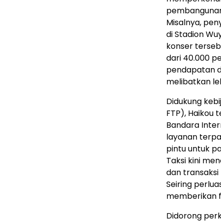
pembangunan b
Misalnya, pen
di Stadion Wu
konser terseb
dari 40.000 pe
pendapatan dar
melibatkan leb
Didukung keb
FTP), Haikou 
Bandara Inte
layanan terp
pintu untuk p
Taksi kini m
dan transaksi
Seiring perlua
memberikan fa
Didorong per