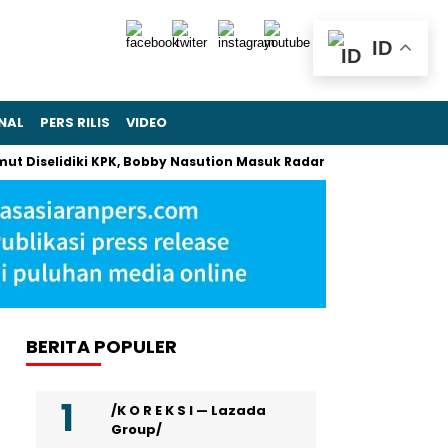
ID
NAL
PERS RILIS
VIDEO
elidiki KPK, Bobby Nasution Masuk Radar Pemeriksaan
Khame
BERITA POPULER
/K O R E K S I — Lazada
Group/