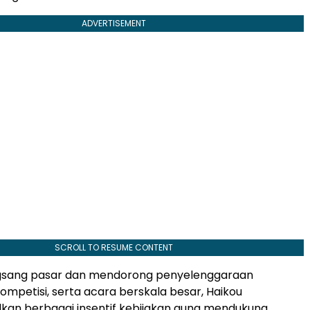
ADVERTISEMENT
SCROLL TO RESUME CONTENT
sang pasar dan mendorong penyelenggaraan
kompetisi, serta acara berskala besar, Haikou
an berbagai insentif kebijakan guna mendukung