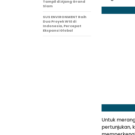
Tampil di Ajang Grand
Slam
SUS ENVIRONMENT Raih
Dua Proyek WtE di
Indonesia, Percepat
Ekspansi Global
Untuk merang
pertunjukan, 
memperkenalk