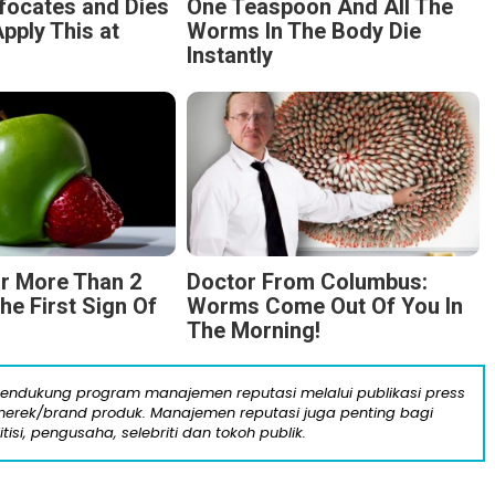
focates and Dies
One Teaspoon And All The
pply This at
Worms In The Body Die
Instantly
r More Than 2
Doctor From Columbus:
The First Sign Of
Worms Come Out Of You In
The Morning!
mendukung program manajemen reputasi melalui publikasi press
n merek/brand produk. Manajemen reputasi juga penting bagi
itisi, pengusaha, selebriti dan tokoh publik.