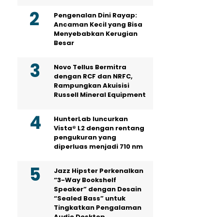
Pengenalan Dini Rayap:
Ancaman Kecil yang Bisa
Menyebabkan Kerugian
Besar
Novo Tellus Bermitra
dengan RCF dan NRFC,
Rampungkan Akuisisi
Russell Mineral Equipment
HunterLab luncurkan
Vista® L2 dengan rentang
pengukuran yang
diperluas menjadi 710 nm
Jazz Hipster Perkenalkan
“3-Way Bookshelf
Speaker” dengan Desain
“Sealed Bass” untuk
Tingkatkan Pengalaman
Audio Desktop