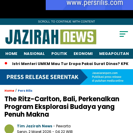
SCROLL TO CONTINUE WITH CONTENT
HOME
NASIONAL
POLITIK
EKONOMI
MEGAPOLITAN
 Menteri UMKM Mau Tur Eropa Pakai Surat Dinas? KPK Panggil Suam
/
Home
Pers Rilis
The Ritz-Carlton, Bali, Perkenalkan
Program Eksplorasi Budaya yang
Penuh Makna
Tim Jazirah News
- Pewarta
Senin, 2 Maret 2026
- 04:22 WIB