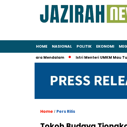
HOME
NASIONAL
POLITIK
EKONOMI
MEG
lidiki KPK Secara Mendalam
Istri Menteri UMKM Mau Tur Eropa
Home
Pers Rilis
/
Tokoh Budaya Tiongkok