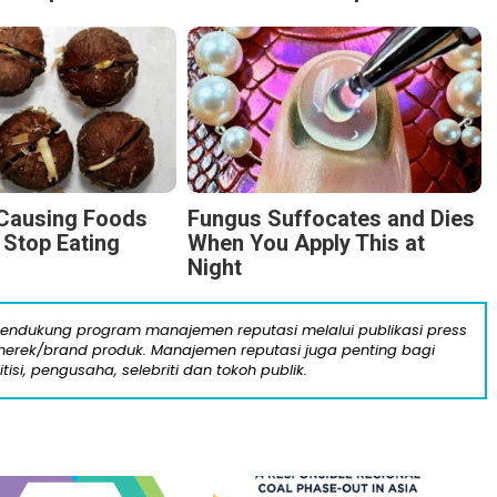
-Causing Foods
Fungus Suffocates and Dies
 Stop Eating
When You Apply This at
Night
mendukung program manajemen reputasi melalui publikasi press
n merek/brand produk. Manajemen reputasi juga penting bagi
itisi, pengusaha, selebriti dan tokoh publik.