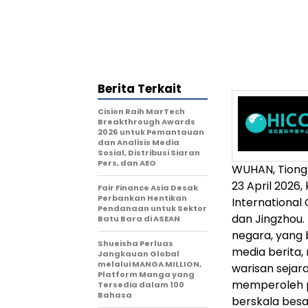
Berita Terkait
Cision Raih MarTech
Breakthrough Awards
2026 untuk Pemantauan
dan Analisis Media
Sosial, Distribusi Siaran
Pers, dan AEO
WUHAN, Tiong
23 April 2026
Fair Finance Asia Desak
Perbankan Hentikan
International 
Pendanaan untuk Sektor
dan Jingzhou.
Batu Bara di ASEAN
negara, yang 
Shueisha Perluas
media berita
Jangkauan Global
melalui MANGA MILLION,
warisan sejara
Platform Manga yang
memperoleh p
Tersedia dalam 100
Bahasa
berskala besa