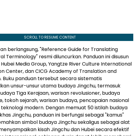
SCROLL TO RESUME CONTENT
an berlangsung, "Reference Guide for Translating
al Terminology" resmi diluncurkan. Panduan ini disusun
Hubei Media Group, Yangtze River Culture International
n Center, dan CICG Academy of Translation and
n. Buku panduan tersebut secara sistematis
an unsur-unsur utama budaya Jingchu, termasuk
udaya Tiga Kerajaan, warisan revolusioner, budaya
e, tokoh sejarah, warisan budaya, pencapaian nasional
a teknologi modern. Dengan memuat 50 istilah budaya
 khas Jingchu, panduan ini berfungsi sebagai "kamus"
mahkan simbol budaya Jingchu sekaligus sebagai alat
 menyampaikan kisah Jingchu dan Hubei secara efektif