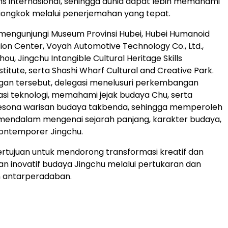
s internasional, sehingga dunia dapat lebih memahami
iongkok melalui penerjemahan yang tepat.
 mengunjungi Museum Provinsi Hubei, Hubei Humanoid
ion Center, Voyah Automotive Technology Co., Ltd.,
u, Jingchu Intangible Cultural Heritage Skills
stitute, serta Shashi Wharf Cultural and Creative Park.
ngan tersebut, delegasi menelusuri perkembangan
asi teknologi, memahami jejak budaya Chu, serta
sona warisan budaya takbenda, sehingga memperoleh
endalam mengenai sejarah panjang, karakter budaya,
 kontemporer Jingchu.
bertujuan untuk mendorong transformasi kreatif dan
 inovatif budaya Jingchu melalui pertukaran dan
 antarperadaban.