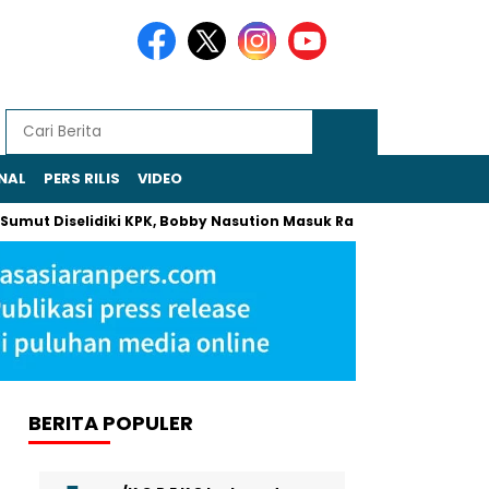
NAL
PERS RILIS
VIDEO
Diselidiki KPK, Bobby Nasution Masuk Radar Pemeriksaan
Kh
BERITA POPULER