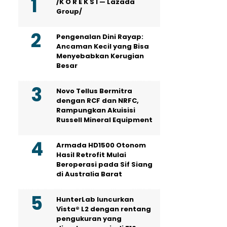
/K O R E K S I — Lazada
Group/
Pengenalan Dini Rayap:
Ancaman Kecil yang Bisa
Menyebabkan Kerugian
Besar
Novo Tellus Bermitra
dengan RCF dan NRFC,
Rampungkan Akuisisi
Russell Mineral Equipment
Armada HD1500 Otonom
Hasil Retrofit Mulai
Beroperasi pada Sif Siang
di Australia Barat
HunterLab luncurkan
Vista® L2 dengan rentang
pengukuran yang