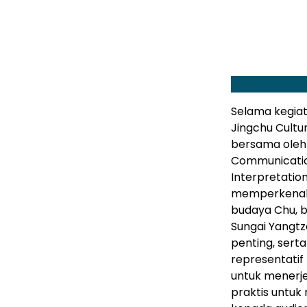
Selama kegiat
Jingchu Cultur
bersama oleh 
Communicatio
Interpretatio
memperkenalk
budaya Chu, b
Sungai Yangtz
penting, sert
representatif
untuk menerje
praktis untuk