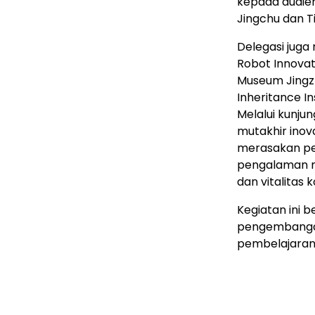
kepada audien
Jingchu dan T
Delegasi juga
Robot Innovat
Museum Jingzho
Inheritance In
Melalui kunju
mutakhir inov
merasakan pe
pengalaman m
dan vitalitas
Kegiatan ini 
pengembangan
pembelajaran