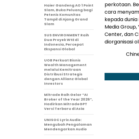
perkotaan. B
Haier Gandeng AO 1 Point
Slam, Buka Peluang bagi
cara menyamp
Petenis Komunitas
kepada dunia i
Tampil di Ajang Grand
Slam
Media Group, 
Center, dan C
SUS ENVIRONMENT Raih
Dua Proyek WtE di
diorganisasi 
Indonesia, Percepat
Ekspansi Global
Chine
UOB Perkuat Bisnis
Wealth Management
melalui Kemitraan
Distribusi Strategis
dengan Allianz Global
Investors
Mitrade Raih Gelar “AI
Broker of the Year 2026”,
Hadirkan MitradeGPT
Versi Terbaru di Asia
UNISOC Lyric Audio:
Mengubah Pengalaman
Mendengarkan Audio