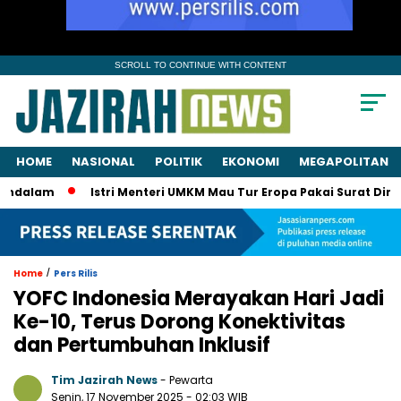
SCROLL TO CONTINUE WITH CONTENT
HOME
NASIONAL
POLITIK
EKONOMI
MEGAPOLITAN
am
Istri Menteri UMKM Mau Tur Eropa Pakai Surat Dinas? KPK 
/
Home
Pers Rilis
YOFC Indonesia Merayakan Hari Jadi
Ke-10, Terus Dorong Konektivitas
dan Pertumbuhan Inklusif
Tim Jazirah News
- Pewarta
Senin, 17 November 2025
- 02:03 WIB