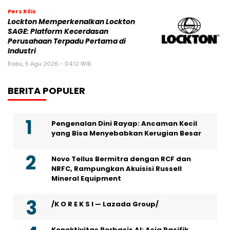
Pers Rilis
Lockton Memperkenalkan Lockton
SAGE: Platform Kecerdasan
Perusahaan Terpadu Pertama di
Industri
Rabu, 5 Agu 2026 - 04:12 WIB
BERITA POPULER
Pengenalan Dini Rayap: Ancaman Kecil
yang Bisa Menyebabkan Kerugian Besar
Novo Tellus Bermitra dengan RCF dan
NRFC, Rampungkan Akuisisi Russell
Mineral Equipment
/K O R E K S I — Lazada Group/
Konektivitas Berbasis AI: Asia Pasifik