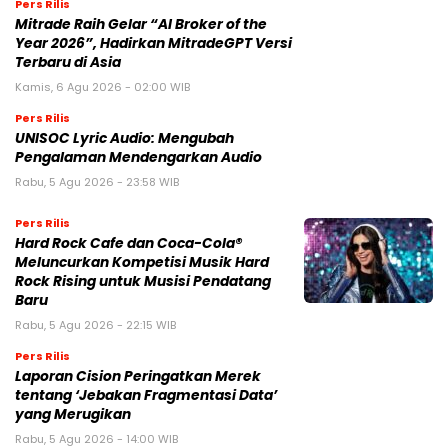
Pers Rilis
Mitrade Raih Gelar “AI Broker of the
Year 2026”, Hadirkan MitradeGPT Versi
Terbaru di Asia
Kamis, 6 Agu 2026 - 02:00 WIB
Pers Rilis
UNISOC Lyric Audio: Mengubah
Pengalaman Mendengarkan Audio
Rabu, 5 Agu 2026 - 23:58 WIB
Pers Rilis
Hard Rock Cafe dan Coca-Cola®
Meluncurkan Kompetisi Musik Hard
Rock Rising untuk Musisi Pendatang
Baru
Rabu, 5 Agu 2026 - 22:15 WIB
Pers Rilis
Laporan Cision Peringatkan Merek
tentang ‘Jebakan Fragmentasi Data’
yang Merugikan
Rabu, 5 Agu 2026 - 14:00 WIB