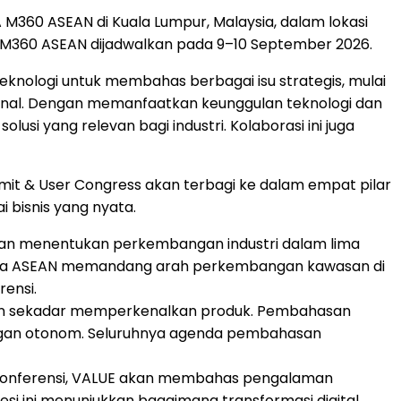
M360 ASEAN di Kuala Lumpur, Malaysia, dalam lokasi
M360 ASEAN dijadwalkan pada 9–10 September 2026.
knologi untuk membahas berbagai isu strategis, mulai
egional. Dengan memanfaatkan keunggulan teknologi dan
si yang relevan bagi industri. Kolaborasi ini juga
mmit & User Congress akan terbagi ke dalam empat pilar
 bisnis yang nyata.
akan menentukan perkembangan industri dalam lima
imana ASEAN memandang arah perkembangan kawasan di
rensi.
bukan sekadar memperkenalkan produk. Pembahasan
aringan otonom. Seluruhnya agenda pembahasan
am konferensi, VALUE akan membahas pengalaman
esi ini menunjukkan bagaimana transformasi digital