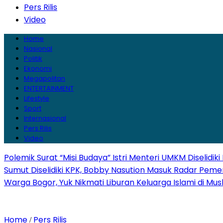
Pers Rilis
Video
Home
Nasional
Politik
Ekonomi
Megapolitan
ENTERTAINMENT
Lifestyle
Sport
Internasional
Pers Rilis
Video
Polemik Surat “Misi Budaya” Istri Menteri UMKM Diselidi
Sumut Diselidiki KPK, Bobby Nasution Masuk Radar Peme
Warga Bogor, Yuk Nikmati Liburan Keluarga Islami di Musl
Home
Pers Rilis
/