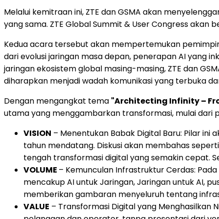
Melalui kemitraan ini, ZTE dan GSMA akan menyelengga
yang sama. ZTE Global Summit & User Congress akan 
Kedua acara tersebut akan mempertemukan pemimpin indu
dari evolusi jaringan masa depan, penerapan AI yang i
jaringan ekosistem global masing-masing, ZTE dan GSMA 
diharapkan menjadi wadah komunikasi yang terbuka dan e
Dengan mengangkat tema
"Architecting Infinity – F
utama yang menggambarkan transformasi, mulai dari pe
VISION
– Menentukan Babak Digital Baru: Pilar i
tahun mendatang. Diskusi akan membahas sepert
tengah transformasi digital yang semakin cepat. Se
VOLUME
– Kemunculan Infrastruktur Cerdas: Pada
mencakup AI untuk Jaringan, Jaringan untuk AI, p
memberikan gambaran menyeluruh tentang infrastr
VALUE
– Transformasi Digital yang Menghasilkan 
pelanggan dan operator, tanpa presentasi dari ven