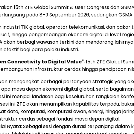
rakan 15th ZTE Global Summit & User Congress dan GSMA 
berlangsung pada 8–9 September 2026, sedangkan GSMA 
stri TIK global, operator telekomunikasi, dan pakar te
nklusif, hingga pengembangan ekonomi digital di level r
akan berbagi wawasan terkini dan mendorong lahirnya solu
fektif bagi para pelaku industri.
rom Connectivity to Digital Value"
, 15th ZTE Global Su
mbangunan infrastruktur cerdas hingga penciptaan nilai
ni akan mengangkat berbagai pertanyaan strategis yang 
i apa masa depan ekonomi digital global, serta baga
si ini menjadi landasan bagi keseluruhan rangkaian konfe
 sesi ini, ZTE akan menampilkan kapabilitas terpadu, 
usat data, komputasi, komputasi awan, energi, hingga j
uktur cerdas sebagai fondasi masa depan digital.
Nilai Nyata: Sebagai sesi dengan durasi terpanjang dal
dor. Melalui studi kasus dan pengalaman implementasi, s