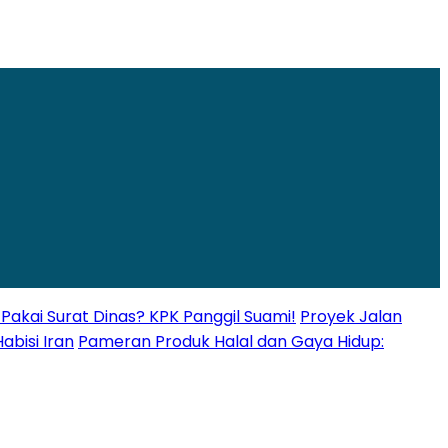
Pakai Surat Dinas? KPK Panggil Suami!
Proyek Jalan
abisi Iran
Pameran Produk Halal dan Gaya Hidup: