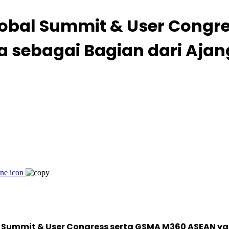
lobal Summit & User Congr
a sebagai Bagian dari Aja
l Summit & User Congress serta GSMA M360 ASEAN y