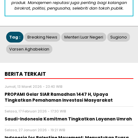
produk. Manajemen reputasi juga penting bagi kalangan
birokrat, politisi, pengusaha, selebriti dan tokoh publik.
Tag :
Breaking News
Menteri Luar Negeri
Sugiono
Varsen Aghabekian
BERITA TERKAIT
Jumat, 13 Maret 2026 - 23:40 WIB
PROPAMI Gelar SIAR Ramadhan 1447 H, Upaya
Tingkatkan Pemahaman Investasi Masyarakat
Selasa, 17 Februari 2026 - 17:30 WIB
Saudi-Indonesia Komitmen Tingkatkan Layanan Umrah
Selasa, 27 Januari 2026 - 19:21 WIB
Indonesia for Palestine Movement: Menyatukan Suara