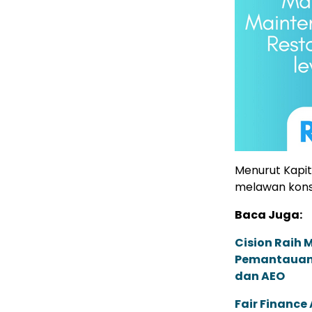
Menurut Kapi
melawan konst
Baca Juga:
Cision Raih
Pemantauan d
dan AEO
Fair Financ