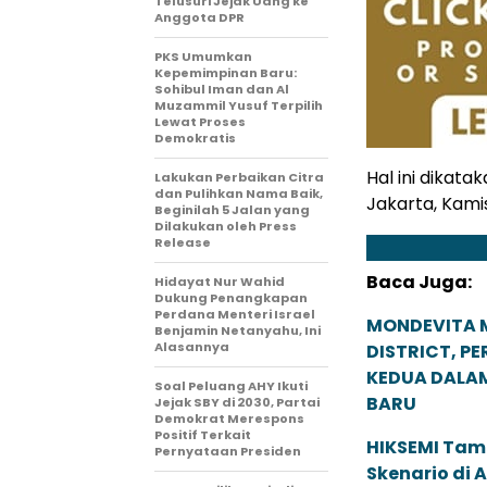
Telusuri Jejak Uang ke
Anggota DPR
PKS Umumkan
Kepemimpinan Baru:
Sohibul Iman dan Al
Muzammil Yusuf Terpilih
Lewat Proses
Demokratis
Hal ini dikat
Lakukan Perbaikan Citra
dan Pulihkan Nama Baik,
Jakarta, Kami
Beginilah 5 Jalan yang
Dilakukan oleh Press
Release
Baca Juga:
Hidayat Nur Wahid
Dukung Penangkapan
Perdana Menteri Israel
MONDEVITA 
Benjamin Netanyahu, Ini
Alasannya
DISTRICT, P
KEDUA DALA
Soal Peluang AHY Ikuti
BARU
Jejak SBY di 2030, Partai
Demokrat Merespons
Positif Terkait
HIKSEMI Tam
Pernyataan Presiden
Skenario di