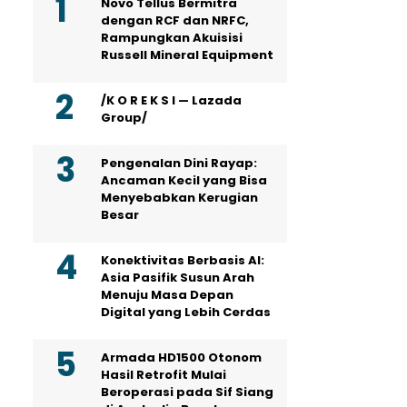
Novo Tellus Bermitra
dengan RCF dan NRFC,
Rampungkan Akuisisi
Russell Mineral Equipment
/K O R E K S I — Lazada
Group/
Pengenalan Dini Rayap:
Ancaman Kecil yang Bisa
Menyebabkan Kerugian
Besar
Konektivitas Berbasis AI:
Asia Pasifik Susun Arah
Menuju Masa Depan
Digital yang Lebih Cerdas
Armada HD1500 Otonom
Hasil Retrofit Mulai
Beroperasi pada Sif Siang