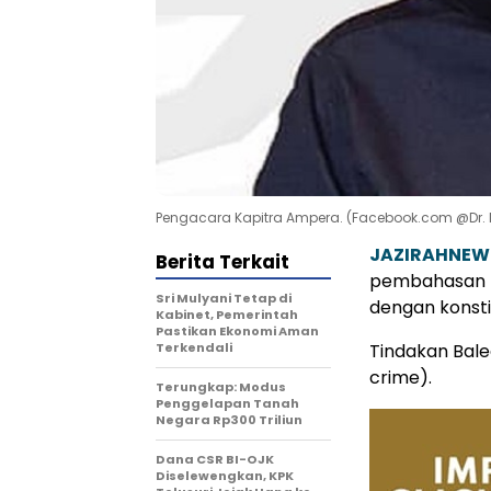
Pengacara Kapitra Ampera. (Facebook.com @Dr. M
JAZIRAHNEW
Berita Terkait
pembahasan U
Sri Mulyani Tetap di
dengan konstit
Kabinet, Pemerintah
Pastikan Ekonomi Aman
Terkendali
Tindakan Bale
crime).
Terungkap: Modus
Penggelapan Tanah
Negara Rp300 Triliun
Dana CSR BI-OJK
Diselewengkan, KPK