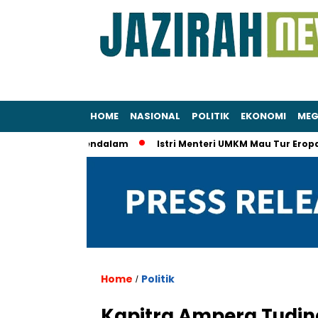
HOME
NASIONAL
POLITIK
EKONOMI
MEG
K Secara Mendalam
Istri Menteri UMKM Mau Tur Eropa Pakai S
Home
Politik
/
Kapitra Ampera Tudin