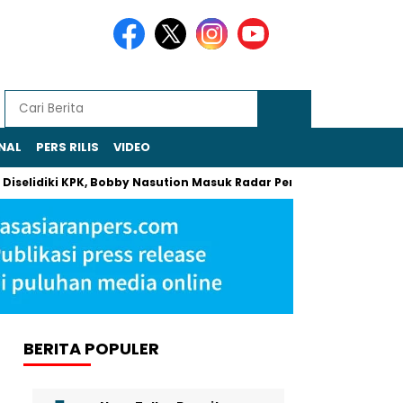
NAL
PERS RILIS
VIDEO
ki KPK, Bobby Nasution Masuk Radar Pemeriksaan
Khamenei A
BERITA POPULER