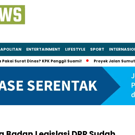
APOLITAN
ENTERTAINMENT
LIFESTYLE
SPORT
INTERNASIO
urat Dinas? KPK Panggil Suami!
Proyek Jalan Sumut Diselidi
g Badan Legislasi DPR Sudah