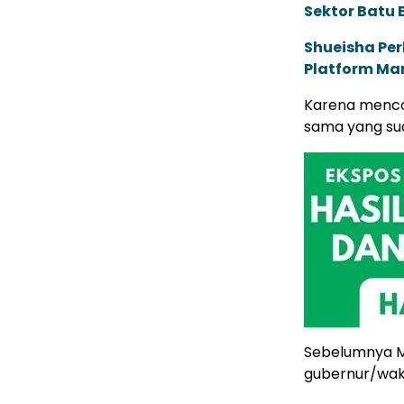
Sektor Batu 
Shueisha Pe
Platform Ma
Karena menc
sama yang sud
Sebelumnya M
gubernur/waki