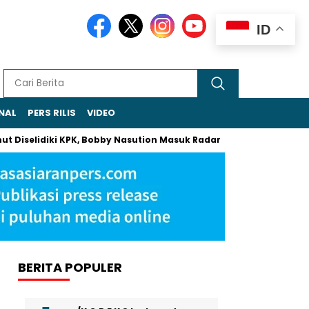
ID
NAL
PERS RILIS
VIDEO
diki KPK, Bobby Nasution Masuk Radar Pemeriksaan
Khamenei
BERITA POPULER