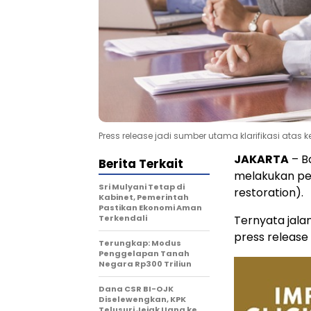
Press release jadi sumber utama klarifikasi atas
JAKARTA
– B
Berita Terkait
melakukan pe
Sri Mulyani Tetap di
restoration).
Kabinet, Pemerintah
Pastikan Ekonomi Aman
Terkendali
Ternyata jalan
press release
Terungkap: Modus
Penggelapan Tanah
Negara Rp300 Triliun
Dana CSR BI-OJK
Diselewengkan, KPK
Telusuri Jejak Uang ke