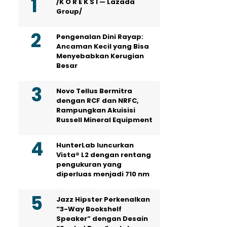
/K O R E K S I — Lazada
Group/
Pengenalan Dini Rayap:
Ancaman Kecil yang Bisa
Menyebabkan Kerugian
Besar
Novo Tellus Bermitra
dengan RCF dan NRFC,
Rampungkan Akuisisi
Russell Mineral Equipment
HunterLab luncurkan
Vista® L2 dengan rentang
pengukuran yang
diperluas menjadi 710 nm
Jazz Hipster Perkenalkan
“3-Way Bookshelf
Speaker” dengan Desain