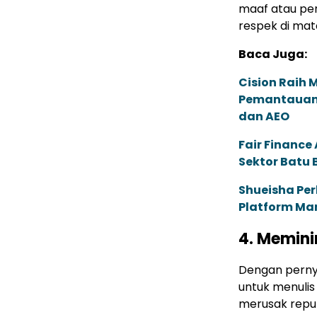
maaf atau penj
respek di mata
Baca Juga:
Cision Raih
Pemantauan d
dan AEO
Fair Financ
Sektor Batu 
Shueisha Pe
Platform Ma
4. Memini
Dengan pernya
untuk menulis 
merusak reputa