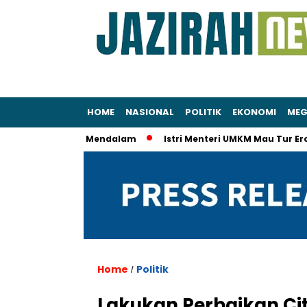
HOME
NASIONAL
POLITIK
EKONOMI
MEG
KPK Secara Mendalam
Istri Menteri UMKM Mau Tur Eropa Pakai
Home
Politik
/
Lakukan Perbaikan Ci