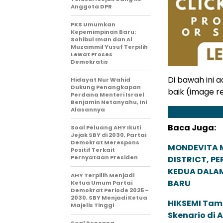
Anggota DPR
PKS Umumkan
Kepemimpinan Baru:
Sohibul Iman dan Al
Muzammil Yusuf Terpilih
Lewat Proses
Demokratis
Di bawah ini 
Hidayat Nur Wahid
Dukung Penangkapan
baik (image re
Perdana Menteri Israel
Benjamin Netanyahu, Ini
Alasannya
Baca Juga:
Soal Peluang AHY Ikuti
Jejak SBY di 2030, Partai
Demokrat Merespons
MONDEVITA 
Positif Terkait
Pernyataan Presiden
DISTRICT, P
KEDUA DALA
AHY Terpilih Menjadi
BARU
Ketua Umum Partai
Demokrat Periode 2025 –
2030, SBY Menjadi Ketua
HIKSEMI Tam
Majelis Tinggi
Skenario di