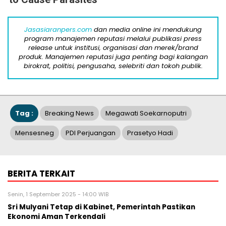
Jasasiaranpers.com
dan media online ini mendukung
program manajemen reputasi melalui publikasi press
release untuk institusi, organisasi dan merek/brand
produk. Manajemen reputasi juga penting bagi kalangan
birokrat, politisi, pengusaha, selebriti dan tokoh publik.
Tag :
Breaking News
Megawati Soekarnoputri
Mensesneg
PDI Perjuangan
Prasetyo Hadi
BERITA TERKAIT
Senin, 1 September 2025 - 14:00 WIB
Sri Mulyani Tetap di Kabinet, Pemerintah Pastikan
Ekonomi Aman Terkendali