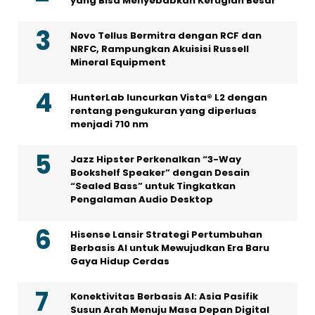
yang Bisa Menyebabkan Kerugian Besar
Novo Tellus Bermitra dengan RCF dan
NRFC, Rampungkan Akuisisi Russell
Mineral Equipment
HunterLab luncurkan Vista® L2 dengan
rentang pengukuran yang diperluas
menjadi 710 nm
Jazz Hipster Perkenalkan “3-Way
Bookshelf Speaker” dengan Desain
“Sealed Bass” untuk Tingkatkan
Pengalaman Audio Desktop
Hisense Lansir Strategi Pertumbuhan
Berbasis AI untuk Mewujudkan Era Baru
Gaya Hidup Cerdas
Konektivitas Berbasis AI: Asia Pasifik
Susun Arah Menuju Masa Depan Digital