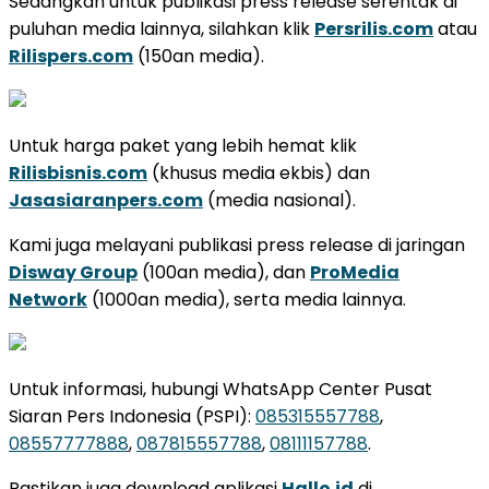
Sedangkan untuk publikasi press release serentak di
puluhan media lainnya, silahkan klik
Persrilis.com
atau
Rilispers.com
(150an media).
Untuk harga paket yang lebih hemat klik
Rilisbisnis.com
(khusus media ekbis) dan
Jasasiaranpers.com
(media nasional).
Kami juga melayani publikasi press release di jaringan
Disway Group
(100an media), dan
ProMedia
Network
(1000an media), serta media lainnya.
Untuk informasi, hubungi WhatsApp Center Pusat
Siaran Pers Indonesia (PSPI):
085315557788
,
08557777888
,
087815557788
,
08111157788
.
Pastikan juga download aplikasi
Hallo.id
di