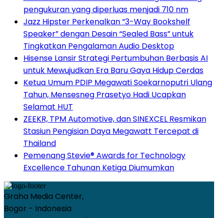
pengukuran yang diperluas menjadi 710 nm
Jazz Hipster Perkenalkan “3-Way Bookshelf
Speaker” dengan Desain “Sealed Bass” untuk
Tingkatkan Pengalaman Audio Desktop
Hisense Lansir Strategi Pertumbuhan Berbasis AI
untuk Mewujudkan Era Baru Gaya Hidup Cerdas
Ketua Umum PDIP Megawati Soekarnoputri Ulang
Tahun, Mensesneg Prasetyo Hadi Ucapkan
Selamat HUT
ZEEKR, TPM Automotive, dan SINEXCEL Resmikan
Stasiun Pengisian Daya Megawatt Tercepat di
Thailand
Pemenang Stevie® Awards for Technology
Excellence Tahunan Ketiga Diumumkan
Graha Media Center,
Bogor - Indonesia