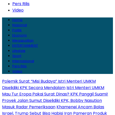
Pers Rilis
Video
Home
Nasional
Politik
Ekonomi
Megapolitan
ENTERTAINMENT
Lifestyle
Sport
Internasional
Pers Rilis
Video
Polemik Surat “Misi Budaya” Istri Menteri UMKM
Diselidiki KPK Secara Mendalam
Istri Menteri UMKM
Mau Tur Eropa Pakai Surat Dinas? KPK Panggil Suami!
Proyek Jalan Sumut Diselidiki KPK, Bobby Nasution
Masuk Radar Pemeriksaan
Khamenei Ancam Balas
Israel, Trump Sebut Bisa Habisi Iran
Pameran Produk