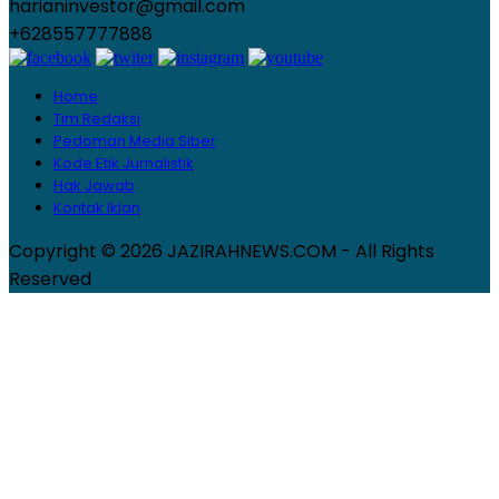
harianinvestor@gmail.com
+628557777888
Home
Tim Redaksi
Pedoman Media Siber
Kode Etik Jurnalistik
Hak Jawab
Kontak Iklan
Copyright © 2026 JAZIRAHNEWS.COM - All Rights
Reserved