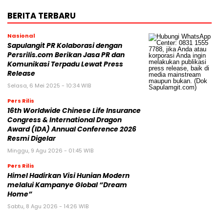
BERITA TERBARU
Nasional
Sapulangit PR Kolaborasi dengan
Persrilis.com Berikan Jasa PR dan
Komunikasi Terpadu Lewat Press
Release
Selasa, 6 Mei 2025 - 10:34 WIB
Pers Rilis
16th Worldwide Chinese Life Insurance
Congress & International Dragon
Award (IDA) Annual Conference 2026
Resmi Digelar
Minggu, 9 Agu 2026 - 01:45 WIB
Pers Rilis
Himel Hadirkan Visi Hunian Modern
melalui Kampanye Global “Dream
Home”
Sabtu, 8 Agu 2026 - 14:26 WIB