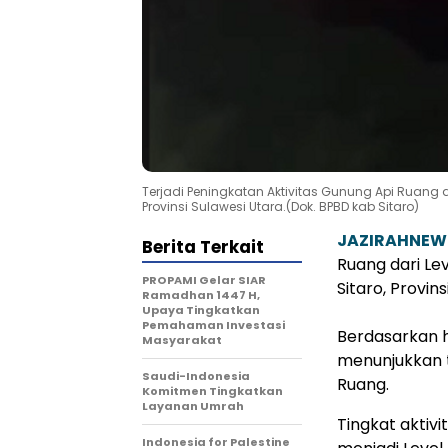
Terjadi Peningkatan Aktivitas Gunung Api Ruang dar
Provinsi Sulawesi Utara.(Dok. BPBD kab Sitaro)
JAZIRAHNEW
Berita Terkait
Ruang dari Le
PROPAMI Gelar SIAR
Sitaro, Provins
Ramadhan 1447 H,
Upaya Tingkatkan
Pemahaman Investasi
Berdasarkan h
Masyarakat
menunjukkan t
Saudi-Indonesia
Ruang.
Komitmen Tingkatkan
Layanan Umrah
Tingkat aktiv
Indonesia for Palestine