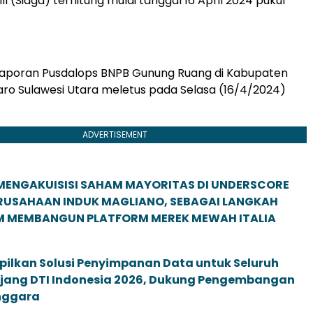
III (Siaga) terhitung mulai tanggal 16 April 2024 pukul
laporan Pusdalops BNPB Gunung Ruang di Kabupaten
aro Sulawesi Utara meletus pada Selasa (16/4/2024)
ADVERTISEMENT
MENGAKUISISI SAHAM MAYORITAS DI UNDERSCORE
ERUSAHAAN INDUK MAGLIANO, SEBAGAI LANGKAH
M MEMBANGUN PLATFORM MEREK MEWAH ITALIA
pilkan Solusi Penyimpanan Data untuk Seluruh
 Ajang DTI Indonesia 2026, Dukung Pengembangan
enggara