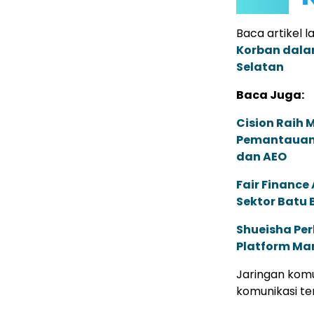
Baca artikel la
Korban dalam
Selatan
Baca Juga:
Cision Raih
Pemantauan d
dan AEO
Fair Financ
Sektor Batu 
Shueisha Pe
Platform Ma
Jaringan komu
komunikasi te