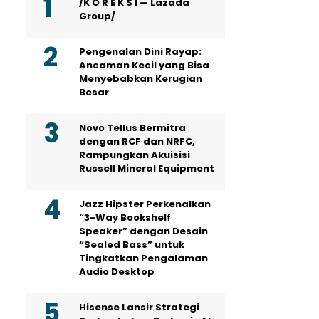
/K O R E K S I — Lazada
Group/
Pengenalan Dini Rayap:
Ancaman Kecil yang Bisa
Menyebabkan Kerugian
Besar
Novo Tellus Bermitra
dengan RCF dan NRFC,
Rampungkan Akuisisi
Russell Mineral Equipment
Jazz Hipster Perkenalkan
“3-Way Bookshelf
Speaker” dengan Desain
“Sealed Bass” untuk
Tingkatkan Pengalaman
Audio Desktop
Hisense Lansir Strategi