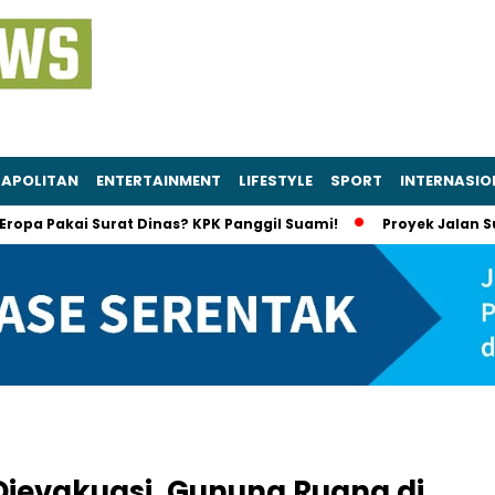
APOLITAN
ENTERTAINMENT
LIFESTYLE
SPORT
INTERNASIO
akai Surat Dinas? KPK Panggil Suami!
Proyek Jalan Sumut Di
ievakuasi, Gunung Ruang di