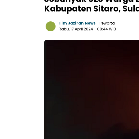
Kabupaten Sitaro, Sul
Tim Jazirah News
- Pewarta
Rabu, 17 April 2024
- 08:44 WIB