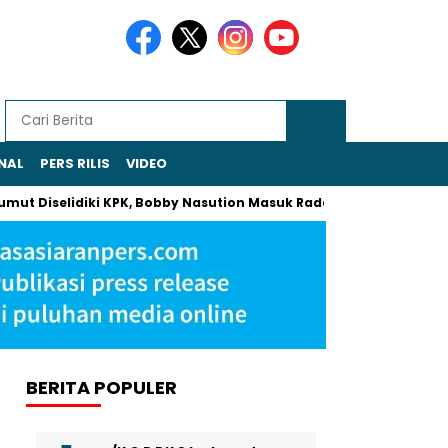
NAL
PERS RILIS
VIDEO
selidiki KPK, Bobby Nasution Masuk Radar Pemeriksaan
Kham
BERITA POPULER