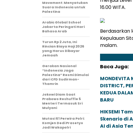
menjadi Level 
Movement: Menyatukan
16.00 WITA.
Suara Indonesia untuk
Palestina
Arabic Global School
Jakarta Peringati Hari
Berdasarkan 
Bahasa Arab
Kepulauan Sit
Turun Rp 2 Juta, Ini
malam.
Rincian Biaya Haji 2026
yang Harus Dibayar
Jemaah
Baca Juga:
Gerakan Nasional
“Indonesia Jaga
Palestina” Resmi Dimulai
MONDEVITA 
dari CFD Sudirman-
Thamrin
DISTRICT, P
KEDUA DALA
Jokowi Diam Saat
Prabowo Reshuffle 5
BARU
Menteri Termasuk Sri
Mulyani
HIKSEMI Tam
Skenario di
Mutasi 61 Perwira Polri:
Komjen Dedi Prasetyo
AI di Asia T
Jadi Wakapolri