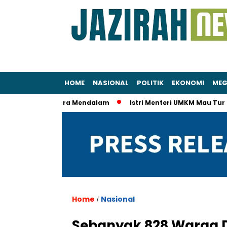
HOME
NASIONAL
POLITIK
EKONOMI
MEG
diki KPK Secara Mendalam
Istri Menteri UMKM Mau Tur Eropa P
Home
Nasional
/
Sebanyak 828 Warga D