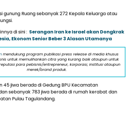
i gunung Ruang sebanyak 272 Kepala Keluarga atau
ungsi.
innya di sini :
Serangan Iran ke Israel akan Dongkrak
nesia, Ekonom Senior Beber 3 Alasan Utamanya
m
mendukung program publikasi press release di media khusus
snis untuk memulihankan citra yang kurang baik ataupun untuk
eputasi para pebisnis/entrepreneur, korporasi, institusi ataupun
merek/brand produk.
an 45 jiwa berada di Gedung BPU Kecamatan
dan sebanyak 783 jiwa berada di rumah kerabat dan
ratan Pulau Tagulandang.