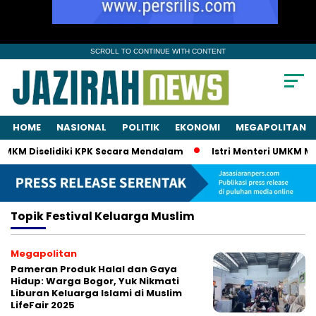
SCROLL TO CONTINUE WITH CONTENT
HOME
NASIONAL
POLITIK
EKONOMI
MEGAPOLITAN
UMKM Diselidiki KPK Secara Mendalam
Istri Menteri UMKM Mau
Topik
Festival Keluarga Muslim
Megapolitan
Pameran Produk Halal dan Gaya
Hidup: Warga Bogor, Yuk Nikmati
Liburan Keluarga Islami di Muslim
LifeFair 2025