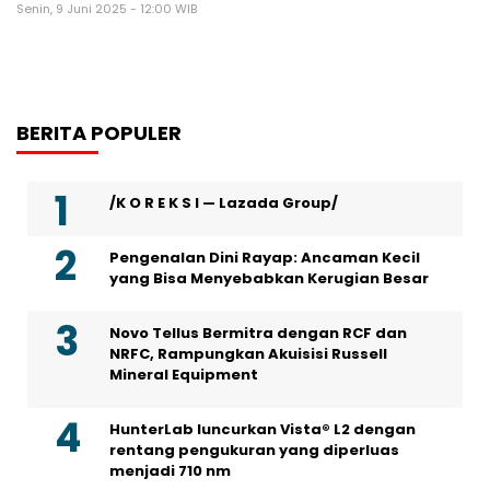
Senin, 9 Juni 2025 - 12:00 WIB
BERITA POPULER
/K O R E K S I — Lazada Group/
Pengenalan Dini Rayap: Ancaman Kecil
yang Bisa Menyebabkan Kerugian Besar
Novo Tellus Bermitra dengan RCF dan
NRFC, Rampungkan Akuisisi Russell
Mineral Equipment
HunterLab luncurkan Vista® L2 dengan
rentang pengukuran yang diperluas
menjadi 710 nm