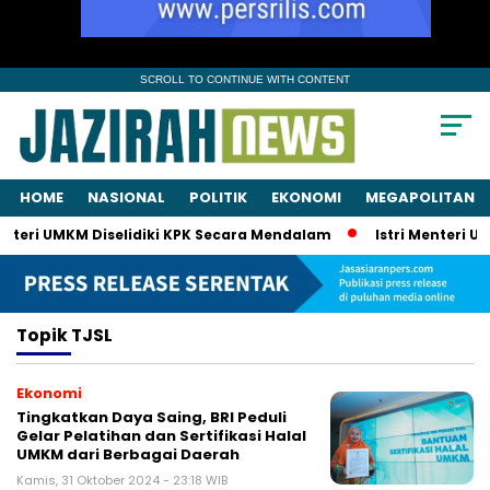
SCROLL TO CONTINUE WITH CONTENT
HOME
NASIONAL
POLITIK
EKONOMI
MEGAPOLITAN
enteri UMKM Diselidiki KPK Secara Mendalam
Istri Menteri UM
Topik
TJSL
Ekonomi
Tingkatkan Daya Saing, BRI Peduli
Gelar Pelatihan dan Sertifikasi Halal
UMKM dari Berbagai Daerah
Kamis, 31 Oktober 2024 - 23:18 WIB