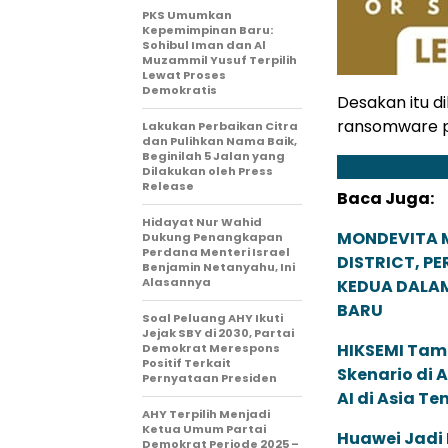
PKS Umumkan
Kepemimpinan Baru:
Sohibul Iman dan Al
Muzammil Yusuf Terpilih
Lewat Proses
Demokratis
Desakan itu d
ransomware p
Lakukan Perbaikan Citra
dan Pulihkan Nama Baik,
Beginilah 5 Jalan yang
Dilakukan oleh Press
Release
Baca Juga:
Hidayat Nur Wahid
MONDEVITA 
Dukung Penangkapan
Perdana Menteri Israel
DISTRICT, P
Benjamin Netanyahu, Ini
Alasannya
KEDUA DALA
BARU
Soal Peluang AHY Ikuti
Jejak SBY di 2030, Partai
HIKSEMI Tam
Demokrat Merespons
Positif Terkait
Skenario di
Pernyataan Presiden
AI di Asia T
AHY Terpilih Menjadi
Ketua Umum Partai
Huawei Jadi
Demokrat Periode 2025 –