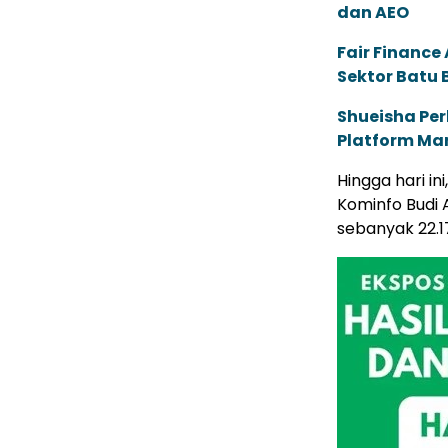
dan AEO
Fair Financ
Sektor Batu 
Shueisha Pe
Platform Ma
Hingga hari in
Kominfo Budi 
sebanyak 22.1