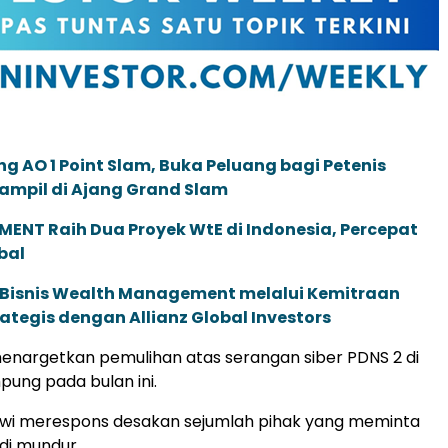
g AO 1 Point Slam, Buka Peluang bagi Petenis
ampil di Ajang Grand Slam
ENT Raih Dua Proyek WtE di Indonesia, Percepat
bal
 Bisnis Wealth Management melalui Kemitraan
rategis dengan Allianz Global Investors
enargetkan pemulihan atas serangan siber PDNS 2 di
ung pada bulan ini.
owi merespons desakan sejumlah pihak yang meminta
adi mundur.