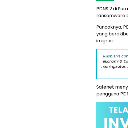
PDNS 2 di Su
ransomware be
Puncaknya, PD
yang berakiba
imigrasi.
Rilisbisnis.co
ekonomi & bi
meningkatan r
Safenet menye
pengguna PDN