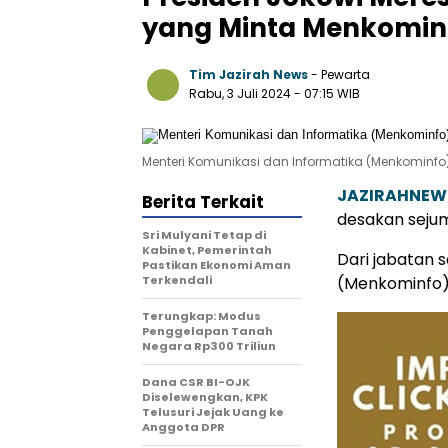
yang Minta Menkominfo
Tim Jazirah News
- Pewarta
Rabu, 3 Juli 2024
- 07:15 WIB
Menteri Komunikasi dan Informatika (Menkominfo),
JAZIRAHNEW
Berita Terkait
desakan sejum
Sri Mulyani Tetap di
Kabinet, Pemerintah
Dari jabatan 
Pastikan Ekonomi Aman
Terkendali
(Menkominfo)
Terungkap: Modus
Penggelapan Tanah
Negara Rp300 Triliun
Dana CSR BI-OJK
Diselewengkan, KPK
Telusuri Jejak Uang ke
Anggota DPR