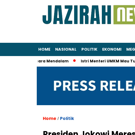
HOME
NASIONAL
POLITIK
EKONOMI
MEG
idiki KPK Secara Mendalam
Istri Menteri UMKM Mau Tur Eropa
Home
Politik
/
Presiden Jokowi Mere