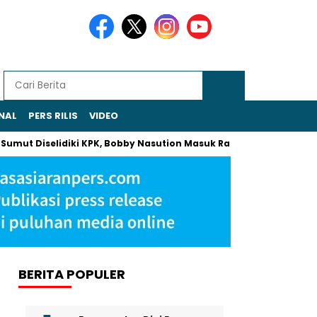
NAL
PERS RILIS
VIDEO
Diselidiki KPK, Bobby Nasution Masuk Radar Pemeriksaan
Kh
BERITA POPULER