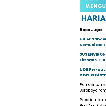
Baca Juga:
Haier Ganden
Komunitas T
SUS ENVIRONM
Ekspansi Glo
UOB Perkuat
Distribusi St
Pemerintah m
Surabaya ramp
Presiden Jok
Budi Arie Seti