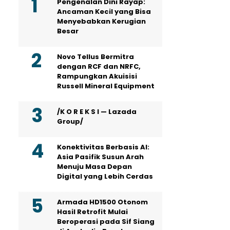
Pengenalan Dini Rayap:
Ancaman Kecil yang Bisa
Menyebabkan Kerugian
Besar
Novo Tellus Bermitra
dengan RCF dan NRFC,
Rampungkan Akuisisi
Russell Mineral Equipment
/K O R E K S I — Lazada
Group/
Konektivitas Berbasis AI:
Asia Pasifik Susun Arah
Menuju Masa Depan
Digital yang Lebih Cerdas
Armada HD1500 Otonom
Hasil Retrofit Mulai
Beroperasi pada Sif Siang