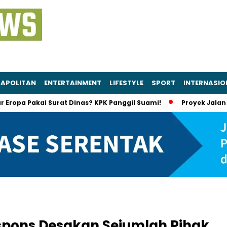
APOLITAN
ENTERTAINMENT
LIFESTYLE
SPORT
INTERNASIO
 Pakai Surat Dinas? KPK Panggil Suami!
Proyek Jalan Sumut 
spons Desakan Sejumlah Pihak